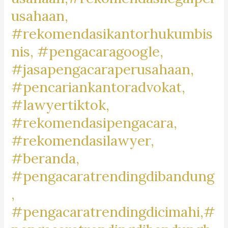
#BikersBaleendah,
usahaan,
#MotorCommunityBaleendah,
#rekomendasikantorhukumbis
#JualBeliMotorBaleendah,
nis, #pengacaragoogle,
#MotorDijualBaleendah,
#jasapengacaraperusahaan,
#BaleendahMotorClub,
#BaleendahBikeLife,
#pencariankantoradvokat,
#MotorLoversBaleendah,
#lawyertiktok,
#BaleendahMotorMarket,
#rekomendasipengacara,
#rekomendasilawyer,
#beranda,
#pengacaratrendingdibandung
,
#pengacaratrendingdicimahi,#