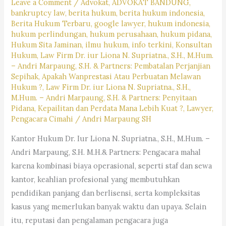
Leave a Comment
/
Advokat
,
ADVOKAT BANDUNG
,
#pencarianlayananhukum,
bankruptcy law
,
berita hukum
,
berita hukum indonesia
,
#kotabandung,#pengacaralagiviral,
Berita Hukum Terbaru
,
google lawyer
,
hukum indonesia
,
#trendingpengacara,
hukum perlindungan
,
hukum perusahaan
,
hukum pidana
,
Hukum Sita Jaminan
,
ilmu hukum
,
info terkini
,
Konsultan
#pengacarahariini,
Hukum
,
Law Firm Dr. iur Liona N. Supriatna., S.H., M.Hum.
#kabupatenbandung,
– Andri Marpaung, S.H. & Partners: Pembatalan Perjanjian
#kotacimahi,
Sepihak, Apakah Wanprestasi Atau Perbuatan Melawan
Hukum ?
,
Law Firm Dr. iur Liona N. Supriatna., S.H.,
#kabupatenbandungbarat,
M.Hum. – Andri Marpaung, S.H. & Partners: Penyitaan
#rekomendasipengacaradijabar,
Pidana, Kepailitan dan Perdata Mana Lebih Kuat ?
,
Lawyer
,
#kantorhukumterbaikdibandung,
Pengacara Cimahi
/
Andri Marpaung SH
#kasushariini,
Kantor Hukum Dr. Iur Liona N. Supriatna., S.H., M.Hum. –
#saranjasahukum,
Andri Marpaung, S.H. M.H.& Partners: Pengacara mahal
#mencaripengacara,
karena kombinasi biaya operasional, seperti staf dan sewa
#lagibutuhjasapengacara,
kantor, keahlian profesional yang membutuhkan
pendidikan panjang dan berlisensi, serta kompleksitas
kasus yang memerlukan banyak waktu dan upaya. Selain
itu, reputasi dan pengalaman pengacara juga