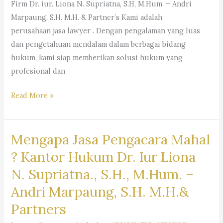
Firm Dr. iur. Liona N. Supriatna, S.H, M.Hum. – Andri
Marpaung, S.H. M.H. & Partner’s Kami adalah
perusahaan jasa lawyer . Dengan pengalaman yang luas
dan pengetahuan mendalam dalam berbagai bidang
hukum, kami siap memberikan solusi hukum yang
profesional dan
#rekomendasipengacaraperusahaan,
Read More »
#pencarianpengacara,
#pencarianlawyer,
Mengapa Jasa Pengacara Mahal
#pencarianadvokat,
#sarankantorhukum,
? Kantor Hukum Dr. Iur Liona
#saranpengacaraterbaikdibandung,
N. Supriatna., S.H., M.Hum. –
#pencariankuasahukum,
Andri Marpaung, S.H. M.H.&
#pencarianbantuanhukum,
#pencarianjasapengacara,
Partners
#pencarianlembagabantuanhukum,