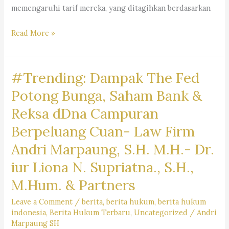
memengaruhi tarif mereka, yang ditagihkan berdasarkan
Mengapa
Read More »
Jasa
Pengacara
#Trending: Dampak The Fed
Mahal
?
Potong Bunga, Saham Bank &
Kantor
Reksa dDna Campuran
Hukum
Berpeluang Cuan- Law Firm
Dr.
Iur
Andri Marpaung, S.H. M.H.- Dr.
Liona
iur Liona N. Supriatna., S.H.,
N.
M.Hum. & Partners
Supriatna.,
S.H.,
Leave a Comment
/
berita
,
berita hukum
,
berita hukum
M.Hum.
indonesia
,
Berita Hukum Terbaru
,
Uncategorized
/
Andri
Marpaung SH
–