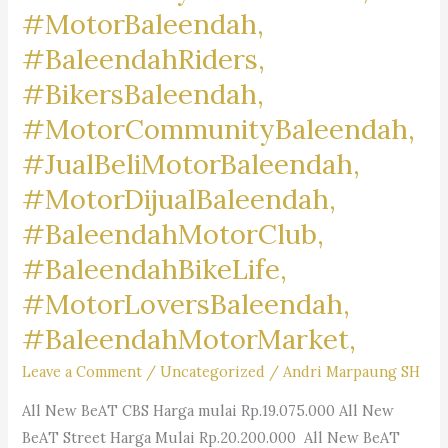
#MotorBaleendah,
#BaleendahRiders,
#BikersBaleendah,
#MotorCommunityBaleendah,
#JualBeliMotorBaleendah,
#MotorDijualBaleendah,
#BaleendahMotorClub,
#BaleendahBikeLife,
#MotorLoversBaleendah,
#BaleendahMotorMarket,
Leave a Comment
/
Uncategorized
/
Andri Marpaung SH
All New BeAT CBS Harga mulai Rp.19.075.000 All New
BeAT Street Harga Mulai Rp.20.200.000 All New BeAT