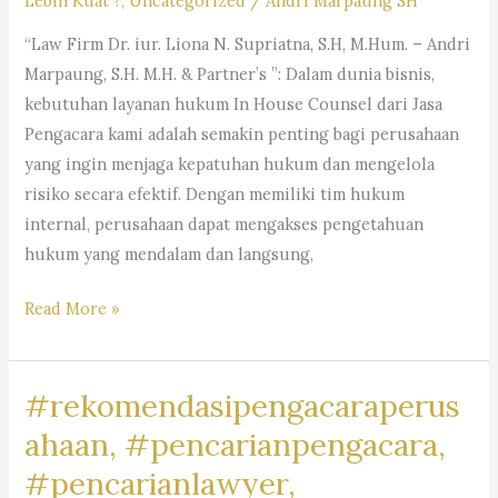
Lebih Kuat ?
,
Uncategorized
/
Andri Marpaung SH
“Law Firm Dr. iur. Liona N. Supriatna, S.H, M.Hum. – Andri
Marpaung, S.H. M.H. & Partner’s ”: Dalam dunia bisnis,
kebutuhan layanan hukum In House Counsel dari Jasa
Pengacara kami adalah semakin penting bagi perusahaan
yang ingin menjaga kepatuhan hukum dan mengelola
risiko secara efektif. Dengan memiliki tim hukum
internal, perusahaan dapat mengakses pengetahuan
hukum yang mendalam dan langsung,
#rekomendasipengacaraperusahaan,#rekomendasiadvokatpe
Read More »
#rekomendasilawyerperusahaan,
#rekomendasikuasahukumperusahaan,#rekomendasilegalper
#rekomendasipengacaraperus
#rekomendasikantorhukumbisnis,
#pengacaragoogle,
ahaan, #pencarianpengacara,
#jasapengacaraperusahaan,
#pencarianlawyer,
#pencariankantoradvokat,