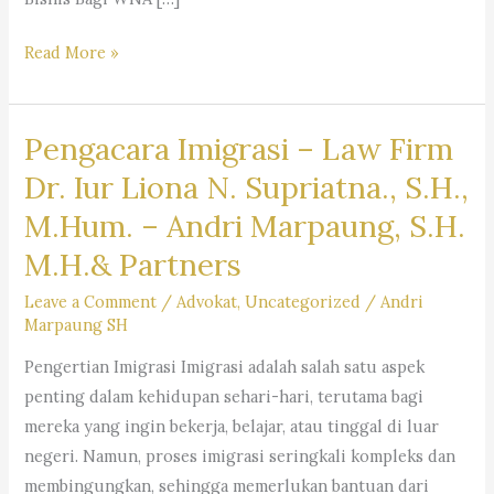
Layanan
Read More »
Jasa
Pengacara
Pengacara Imigrasi – Law Firm
Warga
Negara
Dr. Iur Liona N. Supriatna., S.H.,
Asing
M.Hum. – Andri Marpaung, S.H.
(WNA)
M.H.& Partners
di
Indonesia
Leave a Comment
/
Advokat
,
Uncategorized
/
Andri
–
Firma
Marpaung SH
Hukum
Pengertian Imigrasi Imigrasi adalah salah satu aspek
Andri
penting dalam kehidupan sehari-hari, terutama bagi
Marpaung
mereka yang ingin bekerja, belajar, atau tinggal di luar
SH
negeri. Namun, proses imigrasi seringkali kompleks dan
MH
membingungkan, sehingga memerlukan bantuan dari