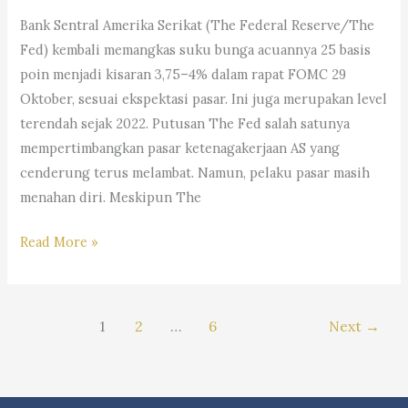
Andri
Bank Sentral Amerika Serikat (The Federal Reserve/The
Marpaung,
Fed) kembali memangkas suku bunga acuannya 25 basis
S.H.
poin menjadi kisaran 3,75–4% dalam rapat FOMC 29
M.H.&
Oktober, sesuai ekspektasi pasar. Ini juga merupakan level
Partners
terendah sejak 2022. Putusan The Fed salah satunya
mempertimbangkan pasar ketenagakerjaan AS yang
cenderung terus melambat. Namun, pelaku pasar masih
menahan diri. Meskipun The
#Trending:
Read More »
Dampak
The
Fed
1
2
…
6
Next
→
Potong
Bunga,
Saham