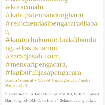
#kotacimahi,
#kabupatenbandungbarat,
#rekomendasipengacaradijaba
r,
#kantorhukumterbaikdibandu
ng, #kasushariini,
#saranjasahukum,
#mencaripengacara,
#lagibutuhjasapengacara,
Leave a Comment
/
Advokat
,
Uncategorized
/
Andri
Marpaung SH
“Law Firm Dr. iur. Liona N. Supriatna, S.H, M.Hum. – Andri
Marpaung, S.H. M.H. & Partner’s ”: Selamat datang di Law