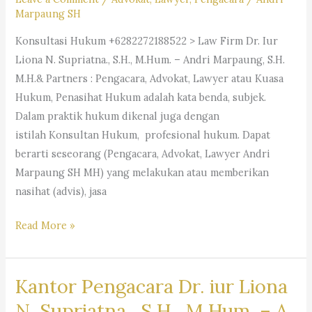
Marpaung SH
Konsultasi Hukum +6282272188522 > Law Firm Dr. Iur
Liona N. Supriatna., S.H., M.Hum. – Andri Marpaung, S.H.
M.H.& Partners : Pengacara, Advokat, Lawyer atau Kuasa
Hukum, Penasihat Hukum adalah kata benda, subjek.
Dalam praktik hukum dikenal juga dengan
istilah Konsultan Hukum, profesional hukum. Dapat
berarti seseorang (Pengacara, Advokat, Lawyer Andri
Marpaung SH MH) yang melakukan atau memberikan
nasihat (advis), jasa
#Pengacara, #Advokat,
Read More »
#Lawyer
Kantor Pengacara Dr. iur Liona
N. Supriatna., S.H., M.Hum. – A