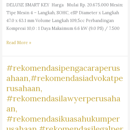
DELUXE SMART KEY Harga Mulai Rp. 20.675.000 Mesin:
Tipe Mesin 4 – Langkah, SOHC, eSP Diameter x Langkah
47.0 x 63.1 mm Volume Langkah 109,5cc Perbandingan
Kompresi 10,0 : 1 Daya Maksimum 6.6 kW (9.0 PS) / 7.500
#MotorRancamanyar,
Read More »
#RancamanyarRiders,
#BikersRancamanyar,
#rekomendasipengacaraperus
#MotorCommunityRancamanyar,
#JualBeliMotorRancamanyar,
ahaan,#rekomendasiadvokatpe
#MotorDijualRancamanyar,
rusahaan,
#RancamanyarMotorClub,
#rekomendasilawyerperusaha
#RancamanyarBikeLife,
#MotorLoversRancamanyar,
an,
#RancamanyarMotorMark,
#rekomendasikuasahukumper
#MotorBaleendah,
usahaan,#rekomendasilegalper
#BaleendahRiders,