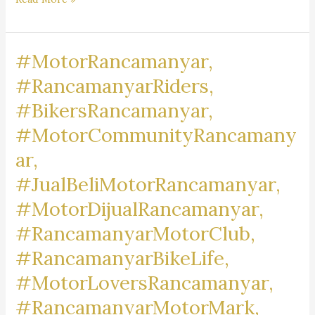
Pengacara
Dr.
#MotorRancamanyar,
iur
Liona
#RancamanyarRiders,
N.
#BikersRancamanyar,
Supriatna., S.H., M.Hum.
#MotorCommunityRancamany
–
A
ar,
Marpaung,
#JualBeliMotorRancamanyar,
S.H.
#MotorDijualRancamanyar,
M.H.
&
#RancamanyarMotorClub,
Partners
#RancamanyarBikeLife,
#MotorLoversRancamanyar,
#RancamanyarMotorMark,