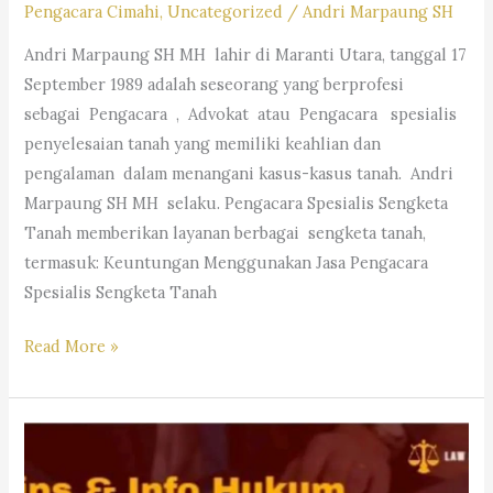
Pengacara Cimahi
,
Uncategorized
/
Andri Marpaung SH
M.Hum.
Andri Marpaung SH MH lahir di Maranti Utara, tanggal 17
–
September 1989 adalah seseorang yang berprofesi
Andri
sebagai Pengacara , Advokat atau Pengacara spesialis
Marpaung,
penyelesaian tanah yang memiliki keahlian dan
S.H.
pengalaman dalam menangani kasus-kasus tanah. Andri
M.H.&
Marpaung SH MH selaku. Pengacara Spesialis Sengketa
Partners
Tanah memberikan layanan berbagai sengketa tanah,
termasuk: Keuntungan Menggunakan Jasa Pengacara
Spesialis Sengketa Tanah
Pengacara
Read More »
Spesialis
Sengketa
Tanah-
Law