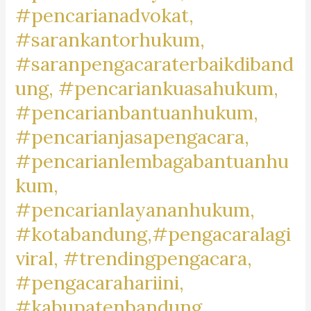
#pencarianadvokat,
#lawyertiktok,
#rekomendasipengacara,
#sarankantorhukum,
#rekomendasilawyer,
#saranpengacaraterbaikdiband
#beranda,
ung, #pencariankuasahukum,
#pengacaratrendingdibandung,
#pengacaratrendingdicimahi,#pengacaratrendingdibandungb
#pencarianbantuanhukum,
#pengacaralagiviraldicimahi,
#pencarianjasapengacara,
#pengacarapalingbanyakdicari,
#pencarianlembagabantuanhu
#pengacaratanah,
kum,
#pengacarashm,
#aktivitaslawyer,
#pencarianlayananhukum,
#caripengacaradigoogle,
#kotabandung,#pengacaralagi
#pengacarapalingtop,
viral, #trendingpengacara,
#googletrend,
#googletrending,
#pengacarahariini,
#kabupatenbandung,