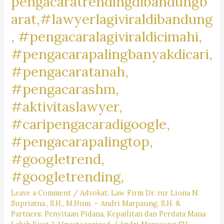
pengacaratrendingdibandungb
arat,#lawyerlagiviraldibandung
, #pengacaralagiviraldicimahi,
#pengacarapalingbanyakdicari,
#pengacaratanah,
#pengacarashm,
#aktivitaslawyer,
#caripengacaradigoogle,
#pengacarapalingtop,
#googletrend,
#googletrending,
Leave a Comment
/
Advokat
,
Law Firm Dr. iur Liona N.
Supriatna., S.H., M.Hum. – Andri Marpaung, S.H. &
Partners: Penyitaan Pidana, Kepailitan dan Perdata Mana