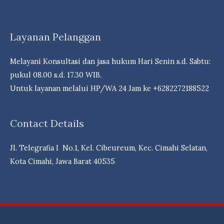
Bank
&
Reksa
Layanan Pelanggan
dDna
Campuran
Melayani Konsultasi dan jasa hukum Hari Senin s.d. Sabtu:
Berpeluang
pukul 08.00 s.d. 17.30 WIB.
Cuan- Law
Untuk layanan melalui HP/WA 24 Jam ke +6282272188522
Firm
Andri
Contact Details
Marpaung,
S.H.
Jl. Telegrafia I No.1, Kel. Cibeureum, Kec. Cimahi Selatan,
M.H.-
Kota Cimahi, Jawa Barat 40535
Dr.
iur
Liona
N.
Supriatna.,