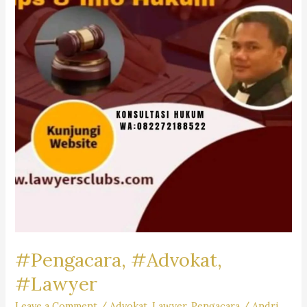
Firm
Dr.iur.
Liona
N.
Supriatna,
SH,
M.Hum.
–
Andri
Marpaung,
SH,
MH
&
Partner’s
#Pengacara, #Advokat,
#Lawyer
Leave a Comment
/
Advokat
,
Lawyer
,
Pengacara
/
Andri