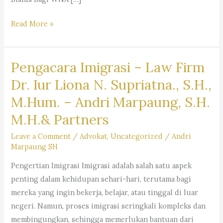
Layanan
Read More »
Jasa
Pengacara
Pengacara Imigrasi – Law Firm
Warga
Negara
Dr. Iur Liona N. Supriatna., S.H.,
Asing
M.Hum. – Andri Marpaung, S.H.
(WNA)
M.H.& Partners
di
Indonesia
Leave a Comment
/
Advokat
,
Uncategorized
/
Andri
–
Firma
Marpaung SH
Hukum
Pengertian Imigrasi Imigrasi adalah salah satu aspek
Andri
penting dalam kehidupan sehari-hari, terutama bagi
Marpaung
mereka yang ingin bekerja, belajar, atau tinggal di luar
SH
negeri. Namun, proses imigrasi seringkali kompleks dan
MH
membingungkan, sehingga memerlukan bantuan dari