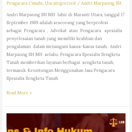
Pengacara Cimahi
,
Uncategorized
/
Andri Marpaung SH
M.Hum.
Andri Marpaung SH MH lahir di Maranti Utara, tanggal 17
–
September 1989 adalah seseorang yang berprofesi
Andri
sebagai Pengacara , Advokat atau Pengacara spesialis
Marpaung,
penyelesaian tanah yang memiliki keahlian dan
S.H.
pengalaman dalam menangani kasus-kasus tanah. Andri
M.H.&
Marpaung SH MH selaku. Pengacara Spesialis Sengketa
Partners
Tanah memberikan layanan berbagai sengketa tanah,
termasuk: Keuntungan Menggunakan Jasa Pengacara
Spesialis Sengketa Tanah
Pengacara
Read More »
Spesialis
Sengketa
Tanah-
Law