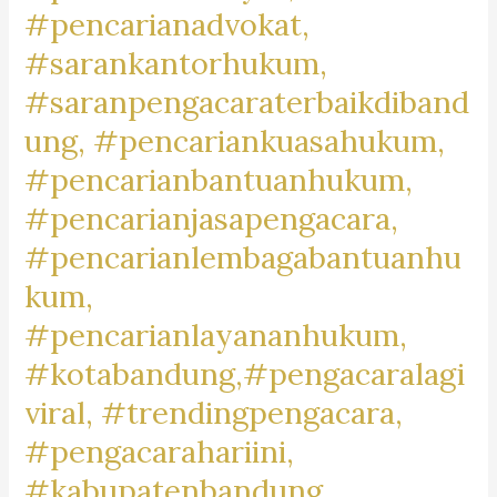
#pencarianadvokat,
#lawyertiktok,
#rekomendasipengacara,
#sarankantorhukum,
#rekomendasilawyer,
#saranpengacaraterbaikdiband
#beranda,
ung, #pencariankuasahukum,
#pengacaratrendingdibandung,
#pengacaratrendingdicimahi,#pengacaratrendingdibandungb
#pencarianbantuanhukum,
#pengacaralagiviraldicimahi,
#pencarianjasapengacara,
#pengacarapalingbanyakdicari,
#pencarianlembagabantuanhu
#pengacaratanah,
kum,
#pengacarashm,
#aktivitaslawyer,
#pencarianlayananhukum,
#caripengacaradigoogle,
#kotabandung,#pengacaralagi
#pengacarapalingtop,
viral, #trendingpengacara,
#googletrend,
#googletrending,
#pengacarahariini,
#kabupatenbandung,