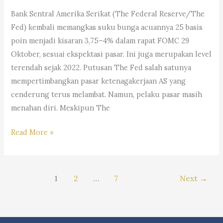
Andri
Bank Sentral Amerika Serikat (The Federal Reserve/The
Marpaung,
Fed) kembali memangkas suku bunga acuannya 25 basis
S.H.
poin menjadi kisaran 3,75–4% dalam rapat FOMC 29
M.H.&
Oktober, sesuai ekspektasi pasar. Ini juga merupakan level
Partners
terendah sejak 2022. Putusan The Fed salah satunya
mempertimbangkan pasar ketenagakerjaan AS yang
cenderung terus melambat. Namun, pelaku pasar masih
menahan diri. Meskipun The
#Trending:
Read More »
Dampak
The
Fed
1
2
…
7
Next
→
Potong
Bunga,
Saham