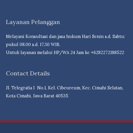
Bank
&
Reksa
Layanan Pelanggan
dDna
Campuran
Melayani Konsultasi dan jasa hukum Hari Senin s.d. Sabtu:
Berpeluang
pukul 08.00 s.d. 17.30 WIB.
Cuan- Law
Untuk layanan melalui HP/WA 24 Jam ke +6282272188522
Firm
Andri
Contact Details
Marpaung,
S.H.
Jl. Telegrafia I No.1, Kel. Cibeureum, Kec. Cimahi Selatan,
M.H.-
Kota Cimahi, Jawa Barat 40535
Dr.
iur
Liona
N.
Supriatna.,