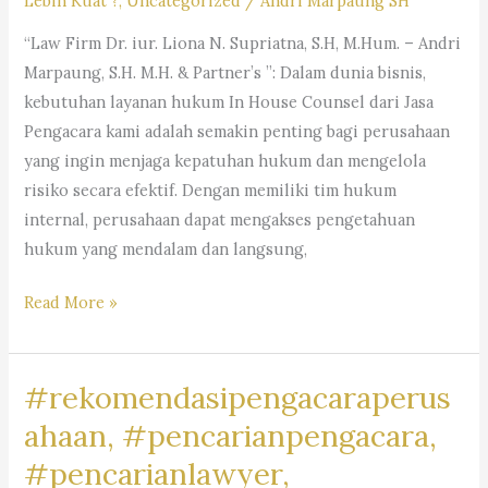
Lebih Kuat ?
,
Uncategorized
/
Andri Marpaung SH
“Law Firm Dr. iur. Liona N. Supriatna, S.H, M.Hum. – Andri
Marpaung, S.H. M.H. & Partner’s ”: Dalam dunia bisnis,
kebutuhan layanan hukum In House Counsel dari Jasa
Pengacara kami adalah semakin penting bagi perusahaan
yang ingin menjaga kepatuhan hukum dan mengelola
risiko secara efektif. Dengan memiliki tim hukum
internal, perusahaan dapat mengakses pengetahuan
hukum yang mendalam dan langsung,
#rekomendasipengacaraperusahaan,#rekomendasiadvokatpe
Read More »
#rekomendasilawyerperusahaan,
#rekomendasikuasahukumperusahaan,#rekomendasilegalper
#rekomendasipengacaraperus
#rekomendasikantorhukumbisnis,
#pengacaragoogle,
ahaan, #pencarianpengacara,
#jasapengacaraperusahaan,
#pencarianlawyer,
#pencariankantoradvokat,