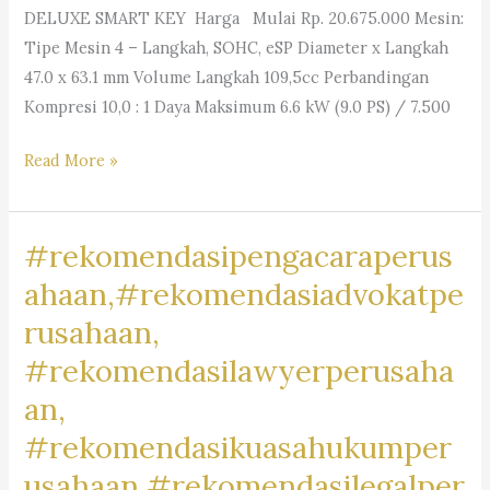
DELUXE SMART KEY Harga Mulai Rp. 20.675.000 Mesin:
Tipe Mesin 4 – Langkah, SOHC, eSP Diameter x Langkah
47.0 x 63.1 mm Volume Langkah 109,5cc Perbandingan
Kompresi 10,0 : 1 Daya Maksimum 6.6 kW (9.0 PS) / 7.500
#MotorRancamanyar,
Read More »
#RancamanyarRiders,
#BikersRancamanyar,
#rekomendasipengacaraperus
#MotorCommunityRancamanyar,
#JualBeliMotorRancamanyar,
ahaan,#rekomendasiadvokatpe
#MotorDijualRancamanyar,
rusahaan,
#RancamanyarMotorClub,
#rekomendasilawyerperusaha
#RancamanyarBikeLife,
#MotorLoversRancamanyar,
an,
#RancamanyarMotorMark,
#rekomendasikuasahukumper
#MotorBaleendah,
usahaan,#rekomendasilegalper
#BaleendahRiders,