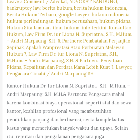
Leave a Comment
/
Advokat
,
ADVOKAT BANDUNG
,
#pencarianlayananhukum,
bankruptcy law
,
berita hukum
,
berita hukum indonesia
,
#kotabandung,#pengacaralagiviral,
Berita Hukum Terbaru
,
google lawyer
,
hukum indonesia
,
#trendingpengacara,
hukum perlindungan
,
hukum perusahaan
,
hukum pidana
,
Hukum Sita Jaminan
,
ilmu hukum
,
info terkini
,
Konsultan
#pengacarahariini,
Hukum
,
Law Firm Dr. iur Liona N. Supriatna., S.H., M.Hum.
#kabupatenbandung,
– Andri Marpaung, S.H. & Partners: Pembatalan Perjanjian
#kotacimahi,
Sepihak, Apakah Wanprestasi Atau Perbuatan Melawan
Hukum ?
,
Law Firm Dr. iur Liona N. Supriatna., S.H.,
#kabupatenbandungbarat,
M.Hum. – Andri Marpaung, S.H. & Partners: Penyitaan
#rekomendasipengacaradijabar,
Pidana, Kepailitan dan Perdata Mana Lebih Kuat ?
,
Lawyer
,
#kantorhukumterbaikdibandung,
Pengacara Cimahi
/
Andri Marpaung SH
#kasushariini,
Kantor Hukum Dr. Iur Liona N. Supriatna., S.H., M.Hum. –
#saranjasahukum,
Andri Marpaung, S.H. M.H.& Partners: Pengacara mahal
#mencaripengacara,
karena kombinasi biaya operasional, seperti staf dan sewa
#lagibutuhjasapengacara,
kantor, keahlian profesional yang membutuhkan
pendidikan panjang dan berlisensi, serta kompleksitas
kasus yang memerlukan banyak waktu dan upaya. Selain
itu, reputasi dan pengalaman pengacara juga