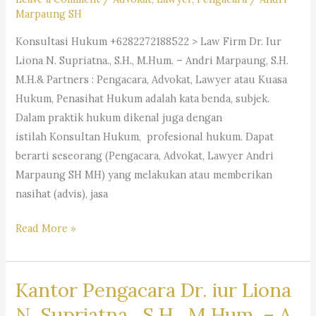
Marpaung SH
Konsultasi Hukum +6282272188522 > Law Firm Dr. Iur
Liona N. Supriatna., S.H., M.Hum. – Andri Marpaung, S.H.
M.H.& Partners : Pengacara, Advokat, Lawyer atau Kuasa
Hukum, Penasihat Hukum adalah kata benda, subjek.
Dalam praktik hukum dikenal juga dengan
istilah Konsultan Hukum, profesional hukum. Dapat
berarti seseorang (Pengacara, Advokat, Lawyer Andri
Marpaung SH MH) yang melakukan atau memberikan
nasihat (advis), jasa
#Pengacara, #Advokat,
Read More »
#Lawyer
Kantor Pengacara Dr. iur Liona
N. Supriatna., S.H., M.Hum. – A