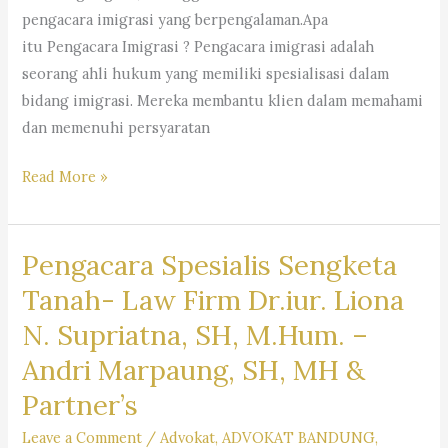
–
pengacara imigrasi yang berpengalaman.Apa
Dr.
itu Pengacara Imigrasi ? Pengacara imigrasi adalah
iur.
seorang ahli hukum yang memiliki spesialisasi dalam
Lion
bidang imigrasi. Mereka membantu klien dalam memahami
N.
dan memenuhi persyaratan
Supriata
SH
Pengacara
Read More »
MHum
Imigrasi
&
–
Partners
Pengacara Spesialis Sengketa
Law
Firm
Tanah- Law Firm Dr.iur. Liona
Dr.
N. Supriatna, SH, M.Hum. –
Iur
Andri Marpaung, SH, MH &
Liona
N.
Partner’s
Supriatna.,
Leave a Comment
/
Advokat
,
ADVOKAT BANDUNG
,
S.H.,