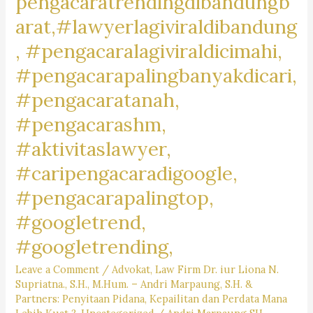
pengacaratrendingdibandungb
arat,#lawyerlagiviraldibandung
, #pengacaralagiviraldicimahi,
#pengacarapalingbanyakdicari,
#pengacaratanah,
#pengacarashm,
#aktivitaslawyer,
#caripengacaradigoogle,
#pengacarapalingtop,
#googletrend,
#googletrending,
Leave a Comment
/
Advokat
,
Law Firm Dr. iur Liona N.
Supriatna., S.H., M.Hum. – Andri Marpaung, S.H. &
Partners: Penyitaan Pidana, Kepailitan dan Perdata Mana