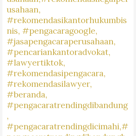
#BikersBaleendah,
usahaan,
#MotorCommunityBaleendah,
#rekomendasikantorhukumbis
#JualBeliMotorBaleendah,
nis, #pengacaragoogle,
#MotorDijualBaleendah,
#jasapengacaraperusahaan,
#BaleendahMotorClub,
#BaleendahBikeLife,
#pencariankantoradvokat,
#MotorLoversBaleendah,
#lawyertiktok,
#BaleendahMotorMarket,
#rekomendasipengacara,
#rekomendasilawyer,
#beranda,
#pengacaratrendingdibandung
,
#pengacaratrendingdicimahi,#