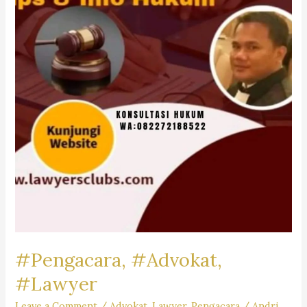
Firm
Dr.iur.
Liona
N.
Supriatna,
SH,
M.Hum.
–
Andri
Marpaung,
SH,
MH
&
Partner’s
#Pengacara, #Advokat,
#Lawyer
Leave a Comment
/
Advokat
,
Lawyer
,
Pengacara
/
Andri