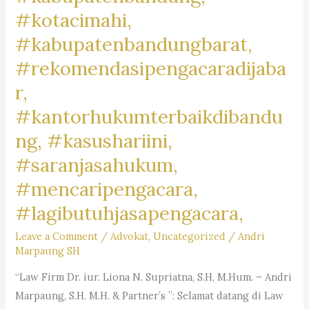
#kotacimahi,
#kabupatenbandungbarat,
#rekomendasipengacaradijaba
r,
#kantorhukumterbaikdibandu
ng, #kasushariini,
#saranjasahukum,
#mencaripengacara,
#lagibutuhjasapengacara,
Leave a Comment
/
Advokat
,
Uncategorized
/
Andri
Marpaung SH
“Law Firm Dr. iur. Liona N. Supriatna, S.H, M.Hum. – Andri
Marpaung, S.H. M.H. & Partner’s ”: Selamat datang di Law