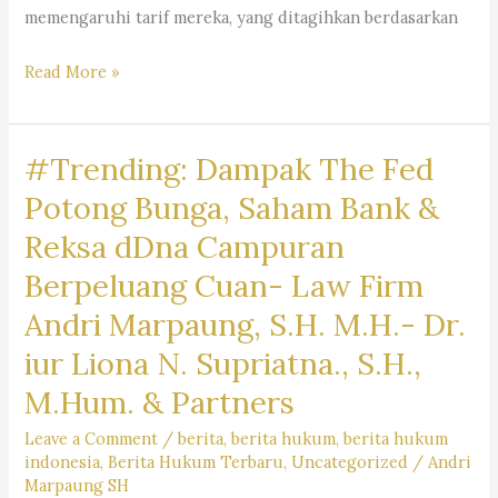
memengaruhi tarif mereka, yang ditagihkan berdasarkan
Mengapa
Read More »
Jasa
Pengacara
#Trending: Dampak The Fed
Mahal
?
Potong Bunga, Saham Bank &
Kantor
Reksa dDna Campuran
Hukum
Berpeluang Cuan- Law Firm
Dr.
Iur
Andri Marpaung, S.H. M.H.- Dr.
Liona
iur Liona N. Supriatna., S.H.,
N.
M.Hum. & Partners
Supriatna.,
S.H.,
Leave a Comment
/
berita
,
berita hukum
,
berita hukum
M.Hum.
indonesia
,
Berita Hukum Terbaru
,
Uncategorized
/
Andri
Marpaung SH
–