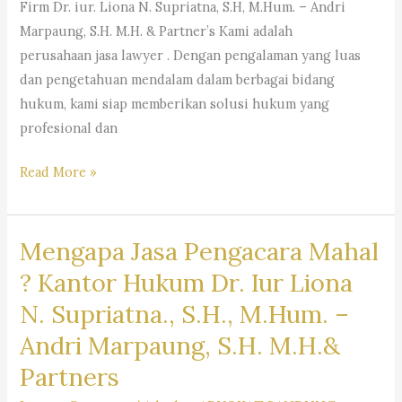
Firm Dr. iur. Liona N. Supriatna, S.H, M.Hum. – Andri
Marpaung, S.H. M.H. & Partner’s Kami adalah
perusahaan jasa lawyer . Dengan pengalaman yang luas
dan pengetahuan mendalam dalam berbagai bidang
hukum, kami siap memberikan solusi hukum yang
profesional dan
#rekomendasipengacaraperusahaan,
Read More »
#pencarianpengacara,
#pencarianlawyer,
Mengapa Jasa Pengacara Mahal
#pencarianadvokat,
#sarankantorhukum,
? Kantor Hukum Dr. Iur Liona
#saranpengacaraterbaikdibandung,
N. Supriatna., S.H., M.Hum. –
#pencariankuasahukum,
Andri Marpaung, S.H. M.H.&
#pencarianbantuanhukum,
#pencarianjasapengacara,
Partners
#pencarianlembagabantuanhukum,