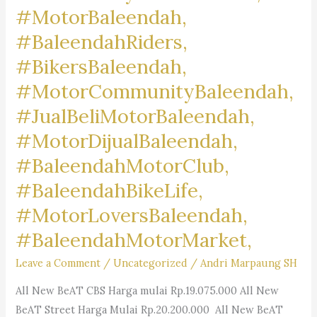
#MotorBaleendah,
#BaleendahRiders,
#BikersBaleendah,
#MotorCommunityBaleendah,
#JualBeliMotorBaleendah,
#MotorDijualBaleendah,
#BaleendahMotorClub,
#BaleendahBikeLife,
#MotorLoversBaleendah,
#BaleendahMotorMarket,
Leave a Comment
/
Uncategorized
/
Andri Marpaung SH
All New BeAT CBS Harga mulai Rp.19.075.000 All New
BeAT Street Harga Mulai Rp.20.200.000 All New BeAT