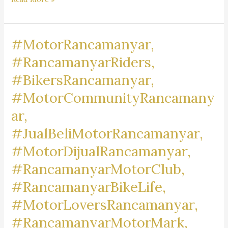
Pengacara
Dr.
#MotorRancamanyar,
iur
Liona
#RancamanyarRiders,
N.
#BikersRancamanyar,
Supriatna., S.H., M.Hum.
#MotorCommunityRancamany
–
A
ar,
Marpaung,
#JualBeliMotorRancamanyar,
S.H.
#MotorDijualRancamanyar,
M.H.
&
#RancamanyarMotorClub,
Partners
#RancamanyarBikeLife,
#MotorLoversRancamanyar,
#RancamanyarMotorMark,