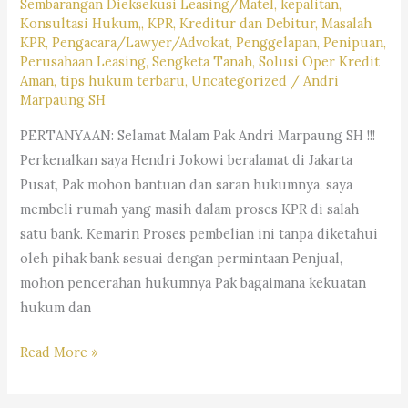
Sembarangan Dieksekusi Leasing/Matel
,
kepalitan
,
Konsultasi Hukum,
,
KPR
,
Kreditur dan Debitur
,
Masalah
KPR
,
Pengacara/Lawyer/Advokat
,
Penggelapan
,
Penipuan
,
Perusahaan Leasing
,
Sengketa Tanah
,
Solusi Oper Kredit
Aman
,
tips hukum terbaru
,
Uncategorized
/
Andri
Marpaung SH
PERTANYAAN: Selamat Malam Pak Andri Marpaung SH !!!
Perkenalkan saya Hendri Jokowi beralamat di Jakarta
Pusat, Pak mohon bantuan dan saran hukumnya, saya
membeli rumah yang masih dalam proses KPR di salah
satu bank. Kemarin Proses pembelian ini tanpa diketahui
oleh pihak bank sesuai dengan permintaan Penjual,
mohon pencerahan hukumnya Pak bagaimana kekuatan
hukum dan
INI
Read More »
SOLUSI
AGAR