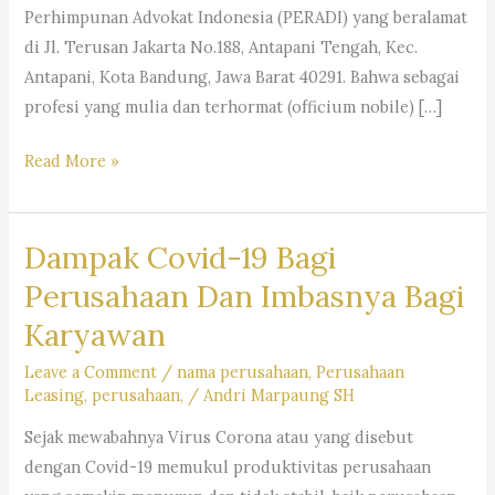
Perhimpunan Advokat Indonesia (PERADI) yang beralamat
di Jl. Terusan Jakarta No.188, Antapani Tengah, Kec.
Antapani, Kota Bandung, Jawa Barat 40291. Bahwa sebagai
profesi yang mulia dan terhormat (officium nobile) […]
BIDANG
Read More »
PERLINDUNGAN
&
Dampak Covid-19 Bagi
PEMBELAAN
PROFESI
Perusahaan Dan Imbasnya Bagi
ADVOKAT
Karyawan
DPC
PERADI
Leave a Comment
/
nama perusahaan
,
Perusahaan
Leasing
,
perusahaan,
/
Andri Marpaung SH
BANDUNG
Sejak mewabahnya Virus Corona atau yang disebut
dengan Covid-19 memukul produktivitas perusahaan