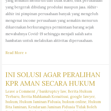
yang semakin menurun dan tidak stabil, baik perusahaan
yang bergerak dibidang produksi maupun jasa. Akhir-
akhir ini pimpinan perusahaan banyak yang mengeluh
mengenai income perusahaan yang semakin menurun
dikarenakan berkurangnya permintaan barang sejak
mewabahnya Covid-19 sehingga menjadi salah satu
hambatan untuk melakukan aktivitas diperusahaan.
Dampak
Read More »
Covid-
19
INI SOLUSI AGAR PERALIHAN
Bagi
Perusahaan
KPR AMAN SECARA HUKUM
Dan
Leave a Comment
/
bankruptcy law
,
Berita Hukum
Imbasnya
Terbaru
,
Berita Mahkamah Konsitusi
,
google lawyer
,
Bagi
hukum
,
Hukum Jaminan Fidusia
,
hukum online
,
Hukum
Karyawan
Sita Jaminan
,
Kendaraan Jaminan Fidusia Tidak Boleh