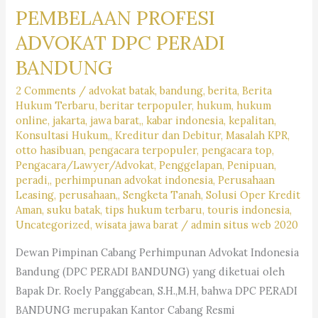
PEMBELAAN PROFESI
ADVOKAT DPC PERADI
BANDUNG
2 Comments
/
advokat batak
,
bandung
,
berita
,
Berita
Hukum Terbaru
,
beritar terpopuler
,
hukum
,
hukum
online
,
jakarta
,
jawa barat,
,
kabar indonesia
,
kepalitan
,
Konsultasi Hukum,
,
Kreditur dan Debitur
,
Masalah KPR
,
otto hasibuan
,
pengacara terpopuler
,
pengacara top
,
Pengacara/Lawyer/Advokat
,
Penggelapan
,
Penipuan
,
peradi,
,
perhimpunan advokat indonesia
,
Perusahaan
Leasing
,
perusahaan,
,
Sengketa Tanah
,
Solusi Oper Kredit
Aman
,
suku batak
,
tips hukum terbaru
,
touris indonesia
,
Uncategorized
,
wisata jawa barat
/
admin situs web 2020
Dewan Pimpinan Cabang Perhimpunan Advokat Indonesia
Bandung (DPC PERADI BANDUNG) yang diketuai oleh
Bapak Dr. Roely Panggabean, S.H.,M.H, bahwa DPC PERADI
BANDUNG merupakan Kantor Cabang Resmi