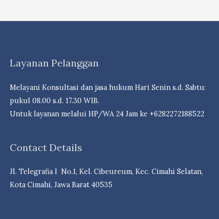
PERALIHAN
KPR
AMAN
SECARA
Layanan Pelanggan
HUKUM
Melayani Konsultasi dan jasa hukum Hari Senin s.d. Sabtu:
pukul 08.00 s.d. 17.30 WIB.
Untuk layanan melalui HP/WA 24 Jam ke +6282272188522
Contact Details
Jl. Telegrafia I No.1, Kel. Cibeureum, Kec. Cimahi Selatan,
Kota Cimahi, Jawa Barat 40535