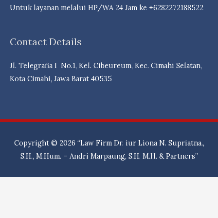
#Jatihandap,
Untuk layanan melalui HP/WA 24 Jam ke +6282272188522
#Karangpamulang,
#Pasirimpun,
Contact Details
#Sindangjaya,
#Cipadungkidul,
Jl. Telegrafia I No.1, Kel. Cibeureum, Kec. Cimahi Selatan,
#CipadungKulon,
Kota Cimahi, Jawa Barat 40535
#CipadungWetan,
#Mekarmulya,
#Cipamokolan,
#Darwati,
#Manjahlega,
Copyright © 2026
“Law Firm Dr. iur Liona N. Supriatna.,
#MekarJaya,
S.H., M.Hum. – Andri Marpaung, S.H. M.H. & Partners”
#Ancol,
#Balonggede,
#Ciateul,
#Cigereleng,
#Ciseureuh,