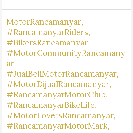
#Ciroyom,
#Dunguscariang,
MotorRancamanyar,
#Garuda,
#Kebonjeruk,
#RancamanyarRiders,
#Maleber,
#BikersRancamanyar,
Cibadak,
#MotorCommunityRancamany
#Karanganyar,
#Karasak,
ar,
#Nyengseret,
#JualBeliMotorRancamanyar,
#Panjunan,
#MotorDijualRancamanyar,
#Pelindunghewan,#
AntapaniKidul,
#RancamanyarMotorClub,
#Antapani
#RancamanyarBikeLife,
Kulon,
#MotorLoversRancamanyar,
#AntapaniTengah,
#RancamanyarMotorMark,
#Antapani
Wetan,