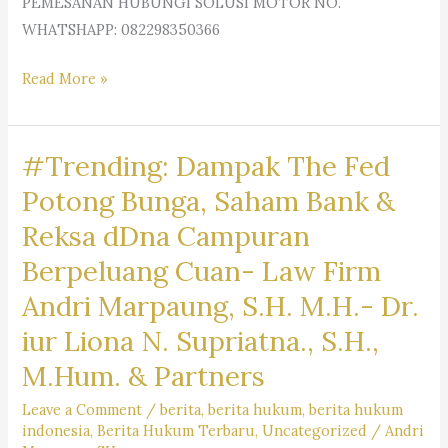
PEMESANAN HUBUNGI SOLUSI MOTOR NO.
#Cigondewah
WHATSHAPP: 082298350366
Kidul,
#CigondewahRahayu,
MotorRancamanyar,
Read More »
#Cijerah,
#RancamanyarRiders,
#Gempolsari,
#BikersRancamanyar,
#Warungmuncang,
#Trending: Dampak The Fed
#MotorCommunityRancamanyar,
#Cihapit,
#JualBeliMotorRancamanyar,
Potong Bunga, Saham Bank &
#Citarum,
#MotorDijualRancamanyar,
#Tamansari,
Reksa dDna Campuran
#RancamanyarMotorClub,
#Binong,
Berpeluang Cuan- Law Firm
#RancamanyarBikeLife,
#Cibangkong,
#MotorLoversRancamanyar,
Andri Marpaung, S.H. M.H.- Dr.
#Gumuruh,
#RancamanyarMotorMark,
#Kacapiring,
iur Liona N. Supriatna., S.H.,
#MotorBaleendah,
#Kebongedang,
M.Hum. & Partners
#BaleendahRiders,
#Kebonwaru,
#BikersBaleendah,
Leave a Comment
/
berita
,
berita hukum
,
berita hukum
#Maleer,
#MotorCommunityBaleendah,
indonesia
,
Berita Hukum Terbaru
,
Uncategorized
/
Andri
#Samoja,