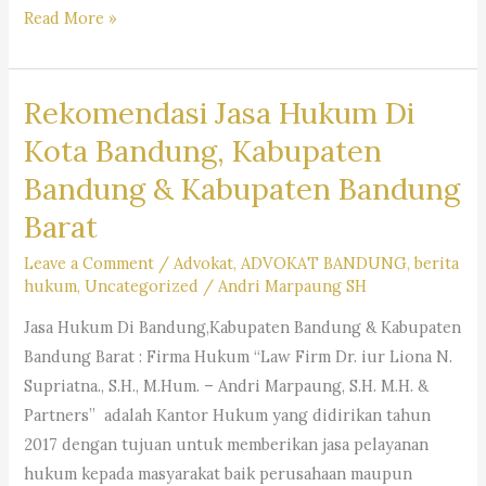
Kantor
Read More »
Pengacara
Dr.
Rekomendasi Jasa Hukum Di
iur
Liona
Kota Bandung, Kabupaten
N.
Bandung & Kabupaten Bandung
Supriatna., S.H., M.Hum.
Barat
–
A
Leave a Comment
/
Advokat
,
ADVOKAT BANDUNG
,
berita
Marpaung,
hukum
,
Uncategorized
/
Andri Marpaung SH
S.H.
Jasa Hukum Di Bandung,Kabupaten Bandung & Kabupaten
M.H.
Bandung Barat : Firma Hukum “Law Firm Dr. iur Liona N.
&
Supriatna., S.H., M.Hum. – Andri Marpaung, S.H. M.H. &
Partners
Partners” adalah Kantor Hukum yang didirikan tahun
2017 dengan tujuan untuk memberikan jasa pelayanan
hukum kepada masyarakat baik perusahaan maupun