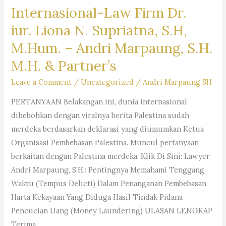
#Cihaurgeulis,
Internasional-Law Firm Dr.
Bank
#Neglasari,
&
iur. Liona N. Supriatna, S.H,
#Sukaluyu,
Reksa
#Cicadas,
M.Hum. – Andri Marpaung, S.H.
dDna
#Cikutra,
M.H. & Partner’s
Campuran
#Padasuka,
Berpeluang
Leave a Comment
/
Uncategorized
/
Andri Marpaung SH
#Pasirlayung,
Cuan- Law
#Sukamaju,
PERTANYAAN Belakangan ini, dunia internasional
Firm
#Sukapada,
dihebohkan dengan viralnya berita Palestina sudah
Andri
#Cipadung,
merdeka berdasarkan deklarasi yang diumumkan Ketua
Marpaung,
#Cisurupan,
Organisasi Pembebasan Palestina. Muncul pertanyaan
S.H.
#Palasari,
berkaitan dengan Palestina merdeka: Klik Di Sini: Lawyer
M.H.-
#Pasirbiru,
Andri Marpaung, S.H.: Pentingnya Memahami Tenggang
Dr.
#Arjuna,
Waktu (Tempus Delicti) Dalam Penanganan Pembebasan
iur
#HusenSastranegara,
Harta Kekayaan Yang Diduga Hasil Tindak Pidana
Liona
#Pajajaran,
Pencucian Uang (Money Laundering) ULASAN LENGKAP
N.
#Pamoyanan,
Terima