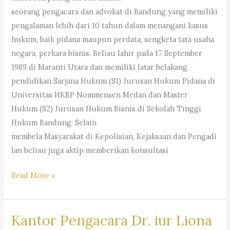
seorang pengacara dan advokat di Bandung yang memiliki
#firmahukum,
pengalaman lebih dari 10 tahun dalam menangani kasus
=Dr.
hukum, baik pidana maupun perdata, sengketa tata usaha
Iur
negara, perkara bisnis. Beliau lahir pada 17 September
Liona
1989 di Maranti Utara dan memiliki latar belakang
N.
pendidikan Sarjana Hukum (S1) Jurusan Hukum Pidana di
Supriatna.,
Universitas HKBP Nommensen Medan dan Master
S.H.,
Hukum (S2) Jurusan Hukum Bisnis di Sekolah Tinggi
M.Hum.
Hukum Bandung. Selain
–
membela Masyarakat di Kepolisian, Kejaksaan dan Pengadi
Andri
lan beliau juga aktip memberikan konsultasi
Marpaung,
S.H.
Konsultasi
Read More »
M.H.&
Hukum
Partners
Kantor Pengacara Dr. iur Liona