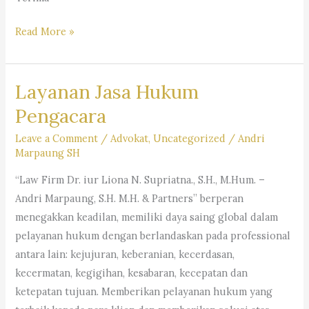
Supriatna.,
#Pasirkaliki,
S.H.,
#Sukaraja,
Trending
Read More »
M.Hum.
#Ciumbuleuit,
Topik:
&
#Hegarmanah,
Status
Partners
#Ledeng,
Layanan Jasa Hukum
Pengakuan
#BabakanPenghulu,
Kemerdekaan
Pengacara
#CisarantenWetan,
Palestina
Leave a Comment
/
Advokat
,
Uncategorized
/
Andri
#Pakemitan,
dalam
Marpaung SH
#Sukamulya,
Hukum
#Cipaganti,
Internasional-
“Law Firm Dr. iur Liona N. Supriatna., S.H., M.Hum. –
#Dago,
Law
Andri Marpaung, S.H. M.H. & Partners” berperan
#Lebakgede,
Firm
menegakkan keadilan, memiliki daya saing global dalam
#Lebaksiliwangi,
Dr.
pelayanan hukum dengan berlandaskan pada professional
#Sadangserang,
iur. Liona
antara lain: kejujuran, keberanian, kecerdasan,
#Sekeloa,
N.
kecermatan, kegigihan, kesabaran, kecepatan dan
#Cimincrang,
Supriatna,
ketepatan tujuan. Memberikan pelayanan hukum yang
#CisarantenKidul,