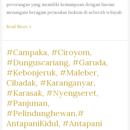
perorangan yang memiliki kemampuan dengan lisensi
menangani beragam persoalan hukum di seluruh wilayah
Rekomendasi
Read More »
Jasa
Hukum
#Campaka, #Ciroyom,
Di
Kota
#Dunguscariang, #Garuda,
Bandung,
#Kebonjeruk, #Maleber,
Kabupaten
Cibadak, #Karanganyar,
Bandung
&
#Karasak, #Nyengseret,
Kabupaten
#Panjunan,
Bandung
#Pelindunghewan,#
Barat
AntapaniKidul, #Antapani