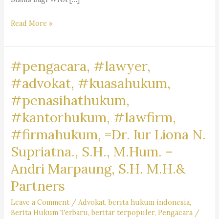
Layanan
Read More »
Jasa
Pengacara
#pengacara, #lawyer,
Warga
Negara
#advokat, #kuasahukum,
Asing
#penasihathukum,
(WNA)
#kantorhukum, #lawfirm,
di
Indonesia
#firmahukum, =Dr. Iur Liona N.
–
Firma
Supriatna., S.H., M.Hum. –
Hukum
Andri Marpaung, S.H. M.H.&
Andri
Marpaung
Partners
SH
Leave a Comment
/
Advokat
,
berita hukum indonesia
,
MH
Berita Hukum Terbaru
,
beritar terpopuler
,
Pengacara
/