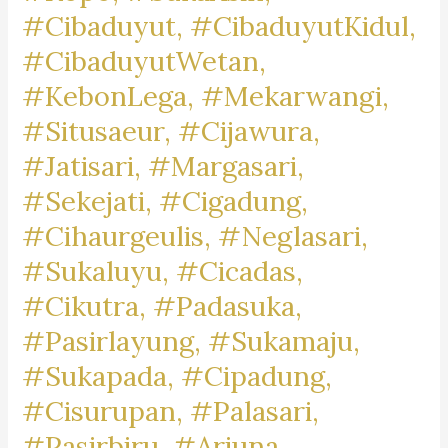
#Cibaduyut, #CibaduyutKidul,
#CibaduyutWetan,
#KebonLega, #Mekarwangi,
#Situsaeur, #Cijawura,
#Jatisari, #Margasari,
#Sekejati, #Cigadung,
#Cihaurgeulis, #Neglasari,
#Sukaluyu, #Cicadas,
#Cikutra, #Padasuka,
#Pasirlayung, #Sukamaju,
#Sukapada, #Cipadung,
#Cisurupan, #Palasari,
#Pasirbiru, #Arjuna,