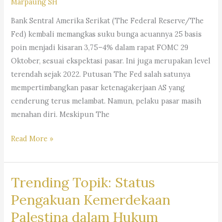
Marpaung SH
#JualBeliMotorBaleendah,
#BabakanAsih,
#MotorDijualBaleendah,
Bank Sentral Amerika Serikat (The Federal Reserve/The
#BabakanTarogong,
#BaleendahMotorClub,
Fed) kembali memangkas suku bunga acuannya 25 basis
#Jamika,
#BaleendahBikeLife,
poin menjadi kisaran 3,75–4% dalam rapat FOMC 29
#Kopo,
#MotorLoversBaleendah,
Oktober, sesuai ekspektasi pasar. Ini juga merupakan level
#SukaAsih,
#BaleendahMotorMarket,
terendah sejak 2022. Putusan The Fed salah satunya
#Cibaduyut,
mempertimbangkan pasar ketenagakerjaan AS yang
#CibaduyutKidul,
cenderung terus melambat. Namun, pelaku pasar masih
#CibaduyutWetan,
menahan diri. Meskipun The
#KebonLega,
#Mekarwangi,
#Trending:
Read More »
#Situsaeur,
Dampak
#Cijawura,
The
#Jatisari,
Trending Topik: Status
Fed
#Margasari,
Potong
Pengakuan Kemerdekaan
#Sekejati,
Bunga,
#Cigadung,
Palestina dalam Hukum
Saham