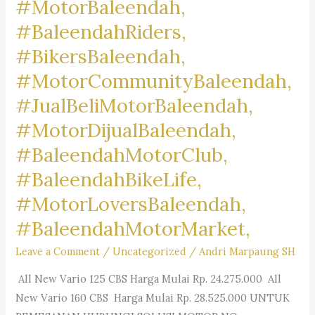
#MotorBaleendah,
#CisarantenBinaHarapan,
#BaleendahRiders,
#CisarantenEndah,
#BikersBaleendah,
#CisarantenKulon,
#Sukamiskin,#Babakan,
#MotorCommunityBaleendah,
#Babakanciparay,
#JualBeliMotorBaleendah,
#Cirangrang,
#MotorDijualBaleendah,
#MargahayuUtara,
#Margasuka,
#BaleendahMotorClub,
#Sukahaji,
#BaleendahBikeLife,
#Batununggal,
#MotorLoversBaleendah,
#Kujangsari,
#BaleendahMotorMarket,
#Mengger,
#Wates,
Leave a Comment
/
Uncategorized
/
Andri Marpaung SH
#Caringin,
All New Vario 125 CBS Harga Mulai Rp. 24.275.000 All
#Cibuntu,
New Vario 160 CBS Harga Mulai Rp. 28.525.000 UNTUK
#CigondewahKaler,