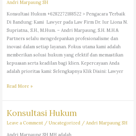
–
Andri Marpaung SH
Dr.
Konsultasi Hukum +6282272188522 > Pengacara Terbaik
iur.
Di Bandung: Kami Lawyer pada Law Firm Dr. Iur Liona N.
Lion
Supriatna., S.H., M.Hum. – Andri Marpaung, S.H. M.H.&
N.
Partners selalu mengedepankan profesionalisme dan
Supriata
inovasi dalam setiap layanan. Fokus utama kami adalah
SH
memberikan solusi hukum yang efektif dan memastikan
MHum
kepuasan serta keadilan bagi klien. Kepercayaan Anda
&
adalah prioritas kami: Selengkapnya Klik Disini: Lawyer
Partners
#pengacara,
Read More »
#lawyer,
#advokat,
Konsultasi Hukum
#kuasahukum,
#penasihathukum,
Leave a Comment
/
Uncategorized
/
Andri Marpaung SH
#kantorhukum,
Andri Marpaung SH MH adalah
#lawfirm,