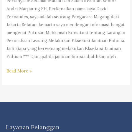
Pertanyaan: Selamat Malam Dan Salam Keadilan Senior
Andri Marpaung SH, Perkenalkan nama saya David
Fernandes, saya adalah seorang Pengacara Magang dari
Jakarta Selatan, kemarin saya mendengar informasi hangat
mengenai Putusan Mahkamah Konsitusi tentang Larangan
Perusahaan Leasing Melakukan Eksekusi Jaminan Fidusia.
Jadi siapa yang berwenang melakukan Eksekusi Jaminan
Fidusia ??? Dan apabila jaminan fidusia dialihkan oleh
Pasca
Read More »
Putusan
Mahkamah
Konsitusi
(MK),
Perusahaan
Leasing
Layanan Pelanggan
Tidak