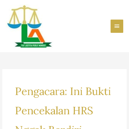
Skip
to
content
Main
Men
Pengacara: Ini Bukti
Pencekalan HRS