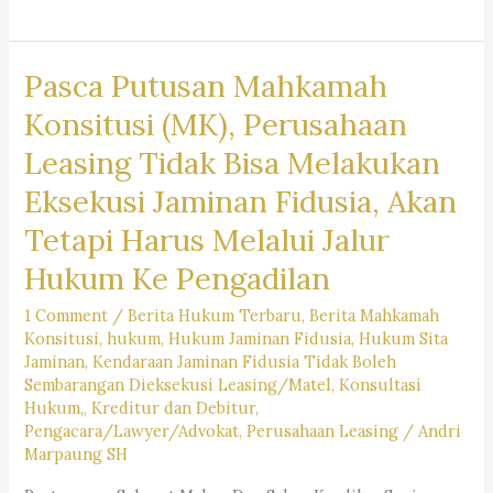
Pemegang
Izin
Pasca Putusan Mahkamah
Usaha
Pertambangan
Konsitusi (MK), Perusahaan
Emas
Leasing Tidak Bisa Melakukan
dan
Eksekusi Jaminan Fidusia, Akan
Batubara
Diberikan
Tetapi Harus Melalui Jalur
Hak
Hukum Ke Pengadilan
Atas
1 Comment
/
Berita Hukum Terbaru
,
Berita Mahkamah
Tanah
Konsitusi
,
hukum
,
Hukum Jaminan Fidusia
,
Hukum Sita
?
Jaminan
,
Kendaraan Jaminan Fidusia Tidak Boleh
Sembarangan Dieksekusi Leasing/Matel
,
Konsultasi
Hukum,
,
Kreditur dan Debitur
,
Pengacara/Lawyer/Advokat
,
Perusahaan Leasing
/
Andri
Marpaung SH