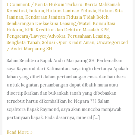
1 Comment
/
Berita Hukum Terbaru
,
Berita Mahkamah
Konsitusi
,
hukum
,
Hukum Jaminan Fidusia
,
Hukum Sita
Jaminan
,
Kendaraan Jaminan Fidusia Tidak Boleh
Sembarangan Dieksekusi Leasing/Matel
,
Konsultasi
Hukum,
,
KPR
,
Kreditur dan Debitur
,
Masalah KPR
,
Pengacara/Lawyer/Advokat
,
Perusahaan Leasing
,
Sengketa Tanah
,
Solusi Oper Kredit Aman
,
Uncategorized
/
Andri Marpaung SH
Salam Sejahtera Bapak Andri Marpaung SH, Perkenalkan
saya Raymond dari Kalimantan, saya ingin bertanya Apakah
lahan yang dibeli dalam pertambangan emas dan batubara
untuk kegiatan penambangan dapat dibalik nama atau
disertipikatkan dan bukankah tanah yang dibebaskan
tersebut harus dikembalikan ke Negara ??? Salam
sejahtera Bapak Raymond, saya akan mencoba menjawab
pertanyaan bapak. Pada dasarnya, mineral […]
Bolekah
Read More »