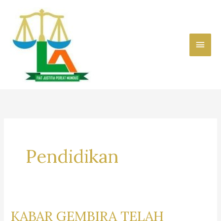
Skip
to
content
Main
Men
Pendidikan
KABAR GEMBIRA TELAH