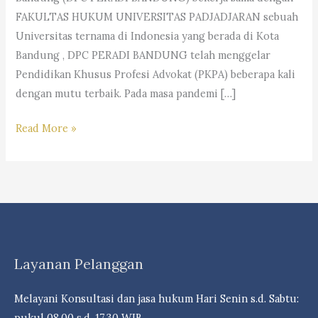
FAKULTAS HUKUM UNIVERSITAS PADJADJARAN sebuah
Universitas ternama di Indonesia yang berada di Kota
Bandung , DPC PERADI BANDUNG telah menggelar
Pendidikan Khusus Profesi Advokat (PKPA) beberapa kali
dengan mutu terbaik. Pada masa pandemi […]
KABAR
Read More »
GEMBIRA
TELAH
DIBUKA:
PENDIDIKAN
KHUSUS
PROFESI
Layanan Pelanggan
ADVOKAT
(PKPA)
Melayani Konsultasi dan jasa hukum Hari Senin s.d. Sabtu:
ANGKATAN
pukul 08.00 s.d. 17.30 WIB.