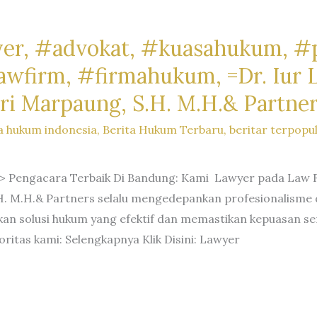
er, #advokat, #kuasahukum, #
firm, #firmahukum, =Dr. Iur Li
ri Marpaung, S.H. M.H.& Partne
a hukum indonesia
,
Berita Hukum Terbaru
,
beritar terpopu
 Pengacara Terbaik Di Bandung: Kami Lawyer pada Law Fir
H. M.H.& Partners selalu mengedepankan profesionalisme d
n solusi hukum yang efektif dan memastikan kepuasan ser
oritas kami: Selengkapnya Klik Disini: Lawyer