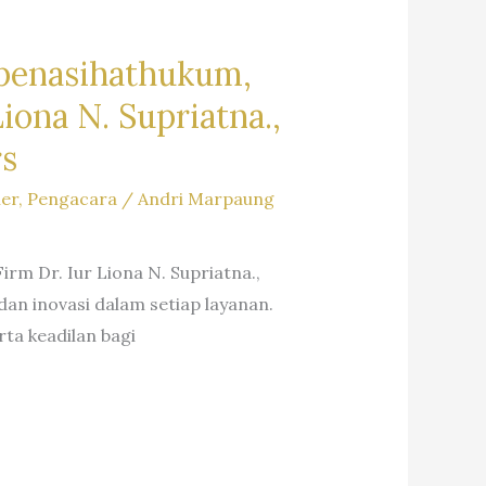
penasihathukum,
ona N. Supriatna.,
rs
ler
,
Pengacara
/
Andri Marpaung
m Dr. Iur Liona N. Supriatna.,
an inovasi dalam setiap layanan.
ta keadilan bagi