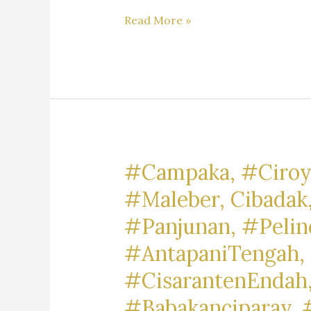
Rekomendasi
Read More »
Jasa
Hukum
Di
Kota
Bandung,
Kabupaten
Bandung
#Campaka, #Ciroy
&
#Maleber, Cibadak
Kabupaten
#Panjunan, #Pelin
Bandung
Barat
#AntapaniTengah, 
#CisarantenEndah,
#Babakanciparay, 