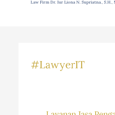
Law Firm Dr. Iur Liona N. Supriatna., S.H.
#LawyerIT
Layanan Jasa Peng