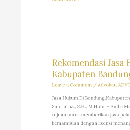
Pengacara
Dr.
iur
Liona
N.
Supriatna., S.H., M.Hum.
–
Rekomendasi Jasa 
A
Kabupaten Bandung
Marpaung,
S.H.
Leave a Comment
/
Advokat
,
ADV
M.H.
Jasa Hukum Di Bandung,Kabupaten 
&
Supriatna., S.H., M.Hum. – Andri 
Partners
tujuan untuk memberikan jasa pel
kemampuan dengan lisensi menanga