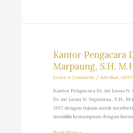
S.H.
M.H.&
Partners
Kantor Pengacara Dr
Marpaung, S.H. M.H
Leave a Comment
/
Advokat
,
ADV
Kantor Pengacara Dr. iur Liona N.
Dr. iur Liona N. Supriatna., S.H.,
2017 dengan tujuan untuk member
memiliki kemampuan dengan lisens
Kantor
Read More »