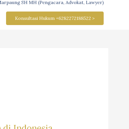
Marpaung SH MH (Pengacara, Advokat, Lawyer)
Konsultasi Hukum +6282272188522 >
 di Indonesia