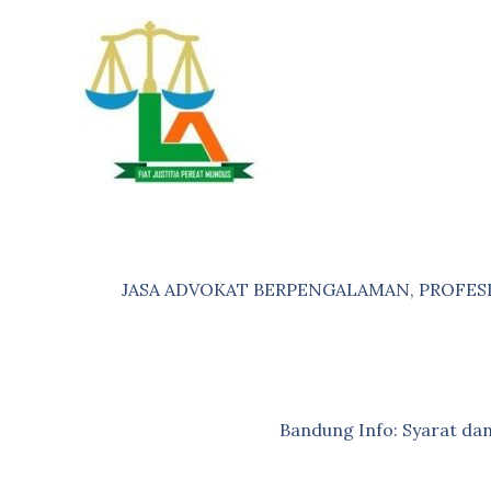
Skip
to
content
JASA ADVOKAT BERPENGALAMAN, PROFES
Bandung Info: Syarat d