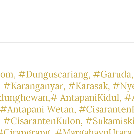
om, #Dunguscariang, #Garuda,
, #Karanganyar, #Karasak, #Ny
dunghewan,# AntapaniKidul, #A
#Antapani Wetan, #Cisaranten
 #CisarantenKulon, #Sukamisk
#Cirangrang, #MargahayuUtara