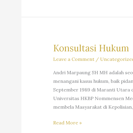
#advokat,
SH
#kuasahukum,
MHum
#penasihathukum,
&
#kantorhukum,
Partners
#lawfirm,
#firmahukum,
Konsultasi Hukum
=Dr.
Leave a Comment
/
Uncategorize
Iur
Liona
Andri Marpaung SH MH adalah seor
N.
menangani kasus hukum, baik pidana
Supriatna.,
September 1989 di Maranti Utara d
S.H.,
Universitas HKBP Nommensen Medan
M.Hum.
membela Masyarakat di Kepolisian,
–
Andri
Konsultasi
Read More »
Marpaung,
Hukum