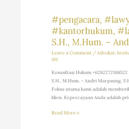
(WNA)
di
#pengacara, #lawy
Indonesia
#kantorhukum, #law
–
Firma
S.H., M.Hum. – And
Hukum
Andri
Leave a Comment
/
Advokat
,
berit
Marpaung
SH
SH
Konsultasi Hukum +6282272188522 >
MH
S.H., M.Hum. – Andri Marpaung, S.
–
Fokus utama kami adalah memberika
Dr.
klien. Kepercayaan Anda adalah pri
iur.
Lion
#pengacara,
Read More »
N.
#lawyer,
Supriata