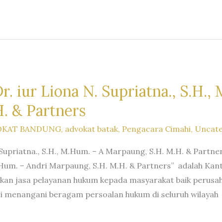
. iur Liona N. Supriatna., S.H.,
. & Partners
OKAT BANDUNG
,
advokat batak
,
Pengacara Cimahi
,
Uncate
 Supriatna., S.H., M.Hum. – A Marpaung, S.H. M.H. & Partn
 M.Hum. – Andri Marpaung, S.H. M.H. & Partners” adalah Ka
ikan jasa pelayanan hukum kepada masyarakat baik perus
i menangani beragam persoalan hukum di seluruh wilayah