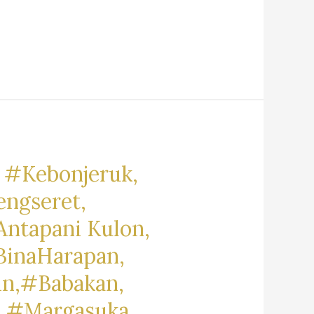
 #Kebonjeruk,
engseret,
ntapani Kulon,
BinaHarapan,
in,#Babakan,
, #Margasuka,