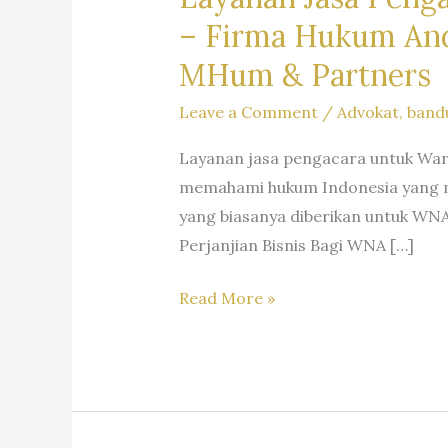
–
Firma Hukum Andr
MHum & Partners
Leave a Comment
/
Advokat
,
band
Layanan jasa pengacara untuk Wa
memahami hukum Indonesia yang m
yang biasanya diberikan untuk WNA
Perjanjian Bisnis Bagi WNA […]
Layanan
Read More »
Jasa
Pengacara
Warga
Negara
Asing