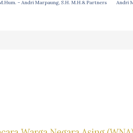
, M.Hum. – Andri Marpaung, S.H. M.H.& Partners
Andri 
acara Warga Negara Asing (WNA)