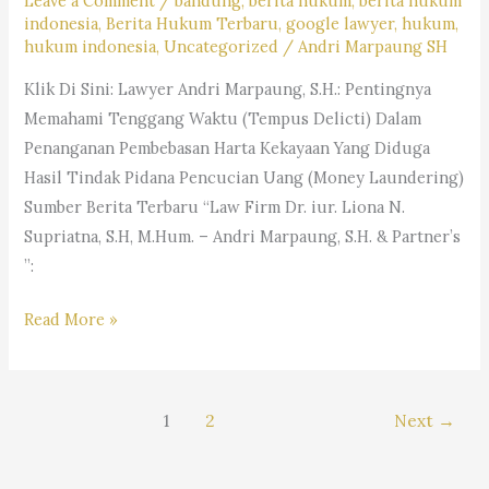
Leave a Comment
/
bandung
,
berita hukum
,
berita hukum
iur
indonesia
,
Berita Hukum Terbaru
,
google lawyer
,
hukum
,
Liona
hukum indonesia
,
Uncategorized
/
Andri Marpaung SH
N.
Klik Di Sini: Lawyer Andri Marpaung, S.H.: Pentingnya
Supriatna.,
Memahami Tenggang Waktu (Tempus Delicti) Dalam
S.H.,
Penanganan Pembebasan Harta Kekayaan Yang Diduga
M.Hum.
Hasil Tindak Pidana Pencucian Uang (Money Laundering)
–
Sumber Berita Terbaru “Law Firm Dr. iur. Liona N.
Andri
Supriatna, S.H, M.Hum. – Andri Marpaung, S.H. & Partner’s
Marpaung,
”:
S.H.
&
Berikut
Read More »
Partners
daftar
desa/kelurahan
di
1
2
Next
→
Kabupaten
Bandung