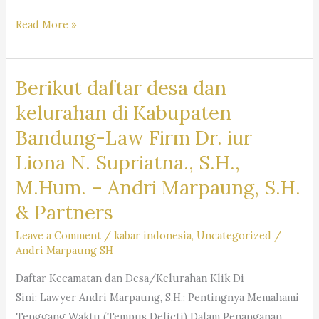
Ruang
Read More »
Lingkup
Jasa
Berikut daftar desa dan
Hukum
Law
kelurahan di Kabupaten
Firm
Bandung-Law Firm Dr. iur
Andri
Liona N. Supriatna., S.H.,
Marpaung,
S.H.
M.Hum. – Andri Marpaung, S.H.
M.H.-
& Partners
Dr.
Leave a Comment
/
kabar indonesia
,
Uncategorized
/
iur
Andri Marpaung SH
Liona
N.
Daftar Kecamatan dan Desa/Kelurahan Klik Di
Supriatna.,
Sini: Lawyer Andri Marpaung, S.H.: Pentingnya Memahami
S.H.,
Tenggang Waktu (Tempus Delicti) Dalam Penanganan