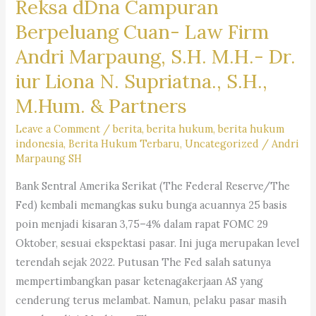
Reksa dDna Campuran
Supriatna., S.H., M.Hum.
Berpeluang Cuan- Law Firm
–
A
Andri Marpaung, S.H. M.H.- Dr.
Marpaung,
iur Liona N. Supriatna., S.H.,
S.H.
M.Hum. & Partners
M.H.
&
Leave a Comment
/
berita
,
berita hukum
,
berita hukum
Partners
indonesia
,
Berita Hukum Terbaru
,
Uncategorized
/
Andri
Marpaung SH
Bank Sentral Amerika Serikat (The Federal Reserve/The
Fed) kembali memangkas suku bunga acuannya 25 basis
poin menjadi kisaran 3,75–4% dalam rapat FOMC 29
Oktober, sesuai ekspektasi pasar. Ini juga merupakan level
terendah sejak 2022. Putusan The Fed salah satunya
mempertimbangkan pasar ketenagakerjaan AS yang
cenderung terus melambat. Namun, pelaku pasar masih