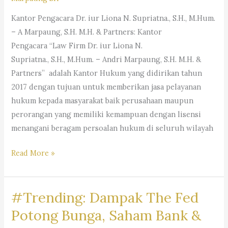
M.Hum.
Kantor Pengacara Dr. iur Liona N. Supriatna., S.H., M.Hum.
–
– A Marpaung, S.H. M.H. & Partners: Kantor
Andri
Pengacara “Law Firm Dr. iur Liona N.
Marpaung,
Supriatna., S.H., M.Hum. – Andri Marpaung, S.H. M.H. &
S.H.
Partners” adalah Kantor Hukum yang didirikan tahun
M.H.&
2017 dengan tujuan untuk memberikan jasa pelayanan
Partners
hukum kepada masyarakat baik perusahaan maupun
perorangan yang memiliki kemampuan dengan lisensi
menangani beragam persoalan hukum di seluruh wilayah
Kantor
Read More »
Pengacara
Dr.
#Trending: Dampak The Fed
iur
Liona
Potong Bunga, Saham Bank &
N.