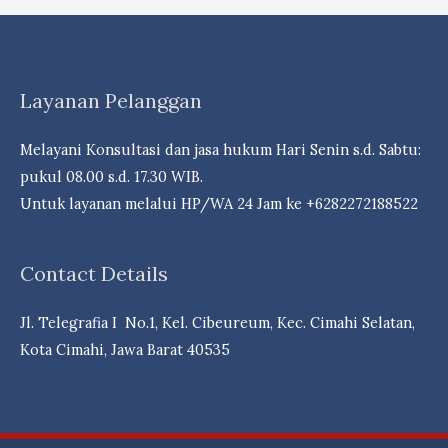
Barat-
Law
Firm
Dr.
Layanan Pelanggan
iur. Liona
N.
Melayani Konsultasi dan jasa hukum Hari Senin s.d. Sabtu:
Supriatna,
pukul 08.00 s.d. 17.30 WIB.
S.H,
Untuk layanan melalui HP/WA 24 Jam ke +6282272188522
M.Hum. –
Andri
Contact Details
Marpaung,
S.H.
Jl. Telegrafia I No.1, Kel. Cibeureum, Kec. Cimahi Selatan,
M.H.
Kota Cimahi, Jawa Barat 40535
&
Partner’s