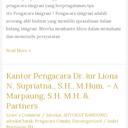
–
pengacara imigrasi yang berpengalaman.Apa
Dr.
itu Pengacara Imigrasi ? Pengacara imigrasi adalah
iur.
seorang ahli hukum yang memiliki spesialisasi dalam
Lion
bidang imigrasi. Mereka membantu klien dalam memahami
N.
dan memenuhi persyaratan
Supriata
SH
Pengacara
Read More »
MHum
Imigrasi
&
–
Partners
Kantor Pengacara Dr. iur Liona
Law
Firm
N. Supriatna., S.H., M.Hum. – A
Dr.
Marpaung, S.H. M.H. &
Iur
Partners
Liona
N.
Leave a Comment
/
Advokat
,
ADVOKAT BANDUNG
,
Supriatna.,
advokat batak
,
Pengacara Cimahi
,
Uncategorized
/
Andri
Marpaung SH
S.H.,