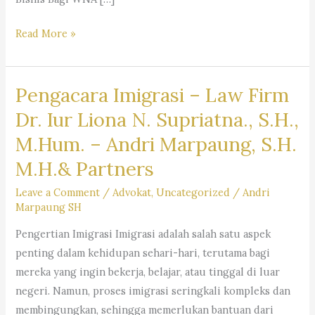
Layanan
Read More »
Jasa
Pengacara
Pengacara Imigrasi – Law Firm
Warga
Negara
Dr. Iur Liona N. Supriatna., S.H.,
Asing
M.Hum. – Andri Marpaung, S.H.
(WNA)
M.H.& Partners
di
Indonesia
Leave a Comment
/
Advokat
,
Uncategorized
/
Andri
–
Firma
Marpaung SH
Hukum
Pengertian Imigrasi Imigrasi adalah salah satu aspek
Andri
penting dalam kehidupan sehari-hari, terutama bagi
Marpaung
mereka yang ingin bekerja, belajar, atau tinggal di luar
SH
negeri. Namun, proses imigrasi seringkali kompleks dan
MH
membingungkan, sehingga memerlukan bantuan dari