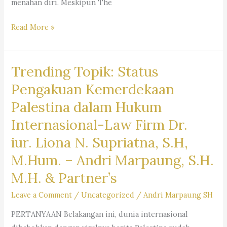
menahan diri. Meskipun The
#Trending:
Read More »
Dampak
The
Trending Topik: Status
Fed
Potong
Pengakuan Kemerdekaan
Bunga,
Palestina dalam Hukum
Saham
Internasional-Law Firm Dr.
Bank
&
iur. Liona N. Supriatna, S.H,
Reksa
M.Hum. – Andri Marpaung, S.H.
dDna
M.H. & Partner’s
Campuran
Berpeluang
Leave a Comment
/
Uncategorized
/
Andri Marpaung SH
Cuan- Law
PERTANYAAN Belakangan ini, dunia internasional
Firm