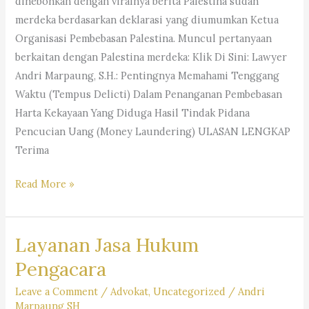
dihebohkan dengan viralnya berita Palestina sudah
Andri
merdeka berdasarkan deklarasi yang diumumkan Ketua
Marpaung,
Organisasi Pembebasan Palestina. Muncul pertanyaan
S.H.
berkaitan dengan Palestina merdeka: Klik Di Sini: Lawyer
M.H.-
Andri Marpaung, S.H.: Pentingnya Memahami Tenggang
Dr.
Waktu (Tempus Delicti) Dalam Penanganan Pembebasan
iur
Harta Kekayaan Yang Diduga Hasil Tindak Pidana
Liona
Pencucian Uang (Money Laundering) ULASAN LENGKAP
N.
Terima
Supriatna.,
S.H.,
Trending
Read More »
M.Hum.
Topik:
&
Status
Partners
Layanan Jasa Hukum
Pengakuan
Kemerdekaan
Pengacara
Palestina
Leave a Comment
/
Advokat
,
Uncategorized
/
Andri
dalam
Marpaung SH