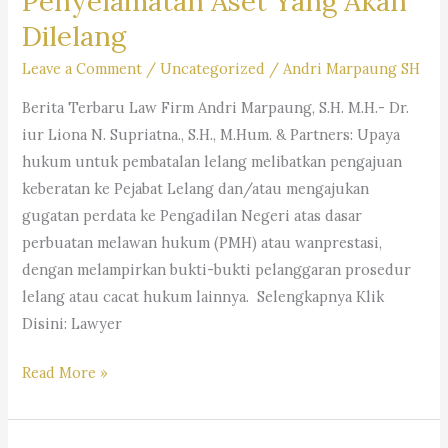
Penyelamatan Aset Yang Akan
Dilelang
Leave a Comment
/
Uncategorized
/
Andri Marpaung SH
Berita Terbaru Law Firm Andri Marpaung, S.H. M.H.- Dr.
iur Liona N. Supriatna., S.H., M.Hum. & Partners: Upaya
hukum untuk pembatalan lelang melibatkan pengajuan
keberatan ke Pejabat Lelang dan/atau mengajukan
gugatan perdata ke Pengadilan Negeri atas dasar
perbuatan melawan hukum (PMH) atau wanprestasi,
dengan melampirkan bukti-bukti pelanggaran prosedur
lelang atau cacat hukum lainnya. Selengkapnya Klik
Disini: Lawyer
Rekomendasi
Read More »
Kantor
Hukum