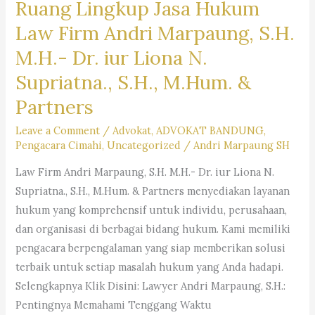
Ruang Lingkup Jasa Hukum
Penyelamatan
Aset
Law Firm Andri Marpaung, S.H.
Yang
M.H.- Dr. iur Liona N.
Akan
Supriatna., S.H., M.Hum. &
Dilelang
Partners
Leave a Comment
/
Advokat
,
ADVOKAT BANDUNG
,
Pengacara Cimahi
,
Uncategorized
/
Andri Marpaung SH
Law Firm Andri Marpaung, S.H. M.H.- Dr. iur Liona N.
Supriatna., S.H., M.Hum. & Partners menyediakan layanan
hukum yang komprehensif untuk individu, perusahaan,
dan organisasi di berbagai bidang hukum. Kami memiliki
pengacara berpengalaman yang siap memberikan solusi
terbaik untuk setiap masalah hukum yang Anda hadapi.
Selengkapnya Klik Disini: Lawyer Andri Marpaung, S.H.:
Pentingnya Memahami Tenggang Waktu