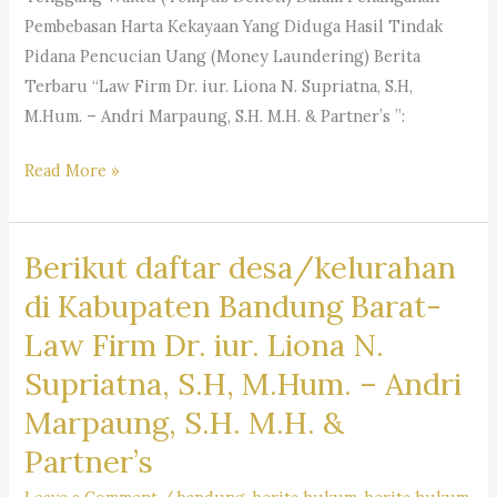
M.Hum.
Pembebasan Harta Kekayaan Yang Diduga Hasil Tindak
&
Pidana Pencucian Uang (Money Laundering) Berita
Partners
Terbaru “Law Firm Dr. iur. Liona N. Supriatna, S.H,
M.Hum. – Andri Marpaung, S.H. M.H. & Partner’s ”:
Berikut
Read More »
daftar
desa
Berikut daftar desa/kelurahan
dan
kelurahan
di Kabupaten Bandung Barat-
di
Law Firm Dr. iur. Liona N.
Kabupaten
Supriatna, S.H, M.Hum. – Andri
Bandung-
Law
Marpaung, S.H. M.H. &
Firm
Partner’s
Dr.