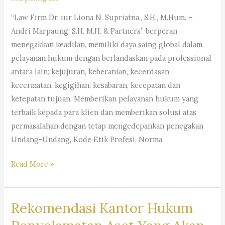
Hukum
Internasional-
“Law Firm Dr. iur Liona N. Supriatna., S.H., M.Hum. –
Law
Andri Marpaung, S.H. M.H. & Partners” berperan
Firm
menegakkan keadilan, memiliki daya saing global dalam
Dr.
pelayanan hukum dengan berlandaskan pada professional
iur. Liona
antara lain: kejujuran, keberanian, kecerdasan,
N.
kecermatan, kegigihan, kesabaran, kecepatan dan
Supriatna,
ketepatan tujuan. Memberikan pelayanan hukum yang
S.H,
terbaik kepada para klien dan memberikan solusi atas
M.Hum. –
permasalahan dengan tetap mengedepankan penegakan
Andri
Undang-Undang, Kode Etik Profesi, Norma
Marpaung,
Layanan
Read More »
S.H.
Jasa
M.H.
Hukum
&
Rekomendasi Kantor Hukum
Pengacara
Partner’s