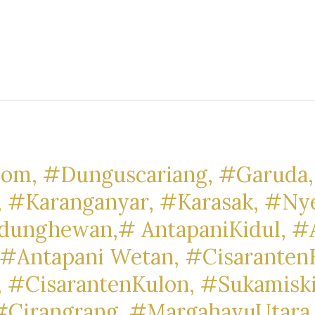
om, #Dunguscariang, #Garuda,
, #Karanganyar, #Karasak, #Ny
dunghewan,# AntapaniKidul, #A
#Antapani Wetan, #Cisaranten
 #CisarantenKulon, #Sukamisk
#Cirangrang, #MargahayuUtara