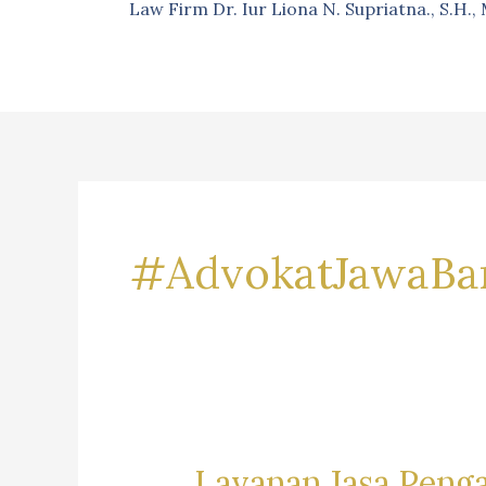
Law Firm Dr. Iur Liona N. Supriatna., S.H.
#AdvokatJawaBa
Layanan Jasa Peng