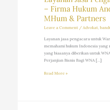
–
Firma Hukum Andr
MHum & Partners
Leave a Comment
/
Advokat
,
band
Layanan jasa pengacara untuk Wa
memahami hukum Indonesia yang m
yang biasanya diberikan untuk WNA
Perjanjian Bisnis Bagi WNA […]
Layanan
Read More »
Jasa
Pengacara
Warga
Negara
Asing