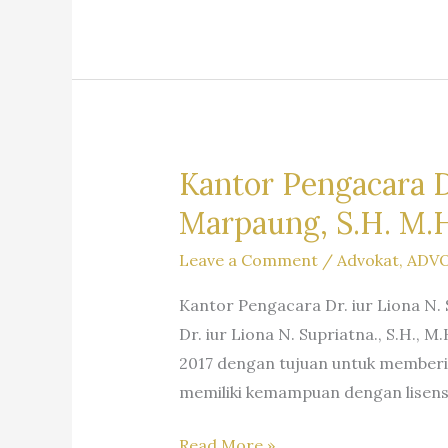
S.H.
M.H.&
Partners
Kantor Pengacara Dr
Marpaung, S.H. M.H
Leave a Comment
/
Advokat
,
ADV
Kantor Pengacara Dr. iur Liona N.
Dr. iur Liona N. Supriatna., S.H.,
2017 dengan tujuan untuk member
memiliki kemampuan dengan lisens
Kantor
Read More »