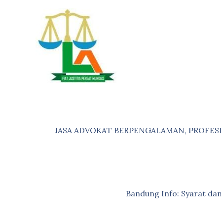
Skip
to
content
JASA ADVOKAT BERPENGALAMAN, PROFES
Bandung Info: Syarat d