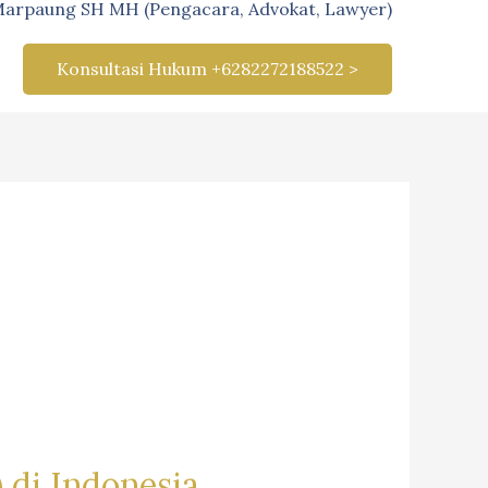
Marpaung SH MH (Pengacara, Advokat, Lawyer)
Konsultasi Hukum +6282272188522 >
 di Indonesia