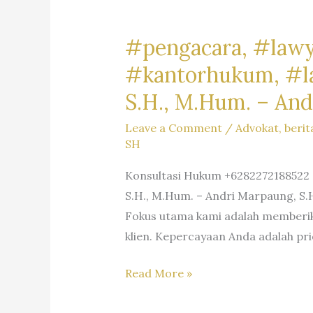
(WNA)
di
#pengacara, #lawy
Indonesia
#kantorhukum, #law
–
Firma
S.H., M.Hum. – And
Hukum
Andri
Leave a Comment
/
Advokat
,
berit
Marpaung
SH
SH
Konsultasi Hukum +6282272188522 >
MH
S.H., M.Hum. – Andri Marpaung, S.
–
Fokus utama kami adalah memberika
Dr.
klien. Kepercayaan Anda adalah pri
iur.
Lion
#pengacara,
Read More »
N.
#lawyer,
Supriata