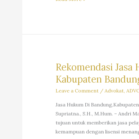
Pengacara
Dr.
iur
Liona
N.
Supriatna., S.H., M.Hum.
–
Rekomendasi Jasa 
A
Kabupaten Bandung
Marpaung,
S.H.
Leave a Comment
/
Advokat
,
ADV
M.H.
Jasa Hukum Di Bandung,Kabupaten 
&
Supriatna., S.H., M.Hum. – Andri 
Partners
tujuan untuk memberikan jasa pel
kemampuan dengan lisensi menanga