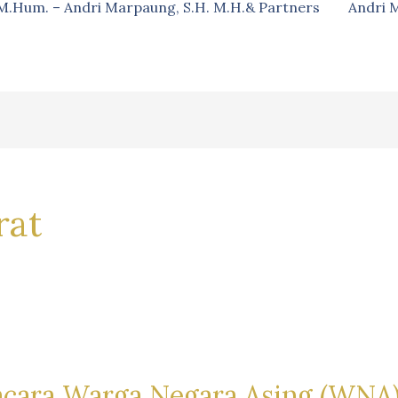
, M.Hum. – Andri Marpaung, S.H. M.H.& Partners
Andri 
rat
acara Warga Negara Asing (WNA)