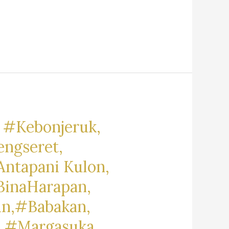
 #Kebonjeruk,
engseret,
ntapani Kulon,
BinaHarapan,
in,#Babakan,
, #Margasuka,