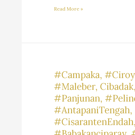
Rekomendasi
Read More »
Jasa
Hukum
Di
Kota
Bandung,
Kabupaten
Bandung
#Campaka, #Ciroy
&
#Maleber, Cibadak
Kabupaten
#Panjunan, #Pelin
Bandung
Barat
#AntapaniTengah, 
#CisarantenEndah,
#Babakanciparay, 