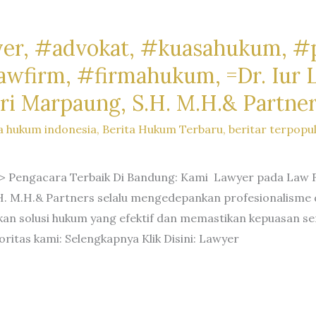
er, #advokat, #kuasahukum, #
firm, #firmahukum, =Dr. Iur Li
ri Marpaung, S.H. M.H.& Partne
a hukum indonesia
,
Berita Hukum Terbaru
,
beritar terpopu
 Pengacara Terbaik Di Bandung: Kami Lawyer pada Law Fir
H. M.H.& Partners selalu mengedepankan profesionalisme d
n solusi hukum yang efektif dan memastikan kepuasan ser
oritas kami: Selengkapnya Klik Disini: Lawyer