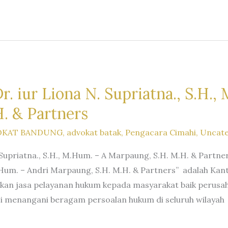
. iur Liona N. Supriatna., S.H.,
. & Partners
OKAT BANDUNG
,
advokat batak
,
Pengacara Cimahi
,
Uncate
 Supriatna., S.H., M.Hum. – A Marpaung, S.H. M.H. & Partn
 M.Hum. – Andri Marpaung, S.H. M.H. & Partners” adalah Ka
ikan jasa pelayanan hukum kepada masyarakat baik perus
i menangani beragam persoalan hukum di seluruh wilayah