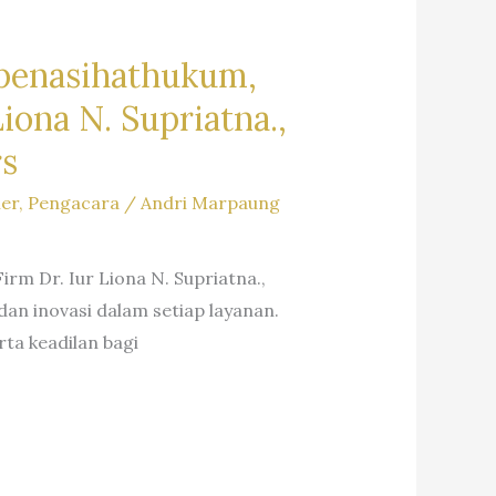
penasihathukum,
ona N. Supriatna.,
rs
ler
,
Pengacara
/
Andri Marpaung
m Dr. Iur Liona N. Supriatna.,
an inovasi dalam setiap layanan.
ta keadilan bagi