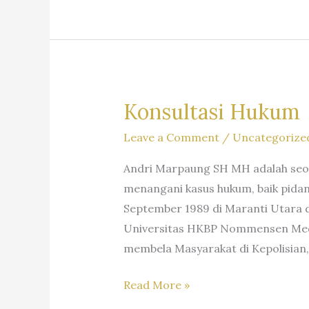
#advokat,
SH
#kuasahukum,
MHum
#penasihathukum,
&
#kantorhukum,
Partners
#lawfirm,
#firmahukum,
Konsultasi Hukum
=Dr.
Leave a Comment
/
Uncategorize
Iur
Liona
Andri Marpaung SH MH adalah seor
N.
menangani kasus hukum, baik pidana
Supriatna.,
September 1989 di Maranti Utara d
S.H.,
Universitas HKBP Nommensen Medan
M.Hum.
membela Masyarakat di Kepolisian,
–
Andri
Konsultasi
Read More »
Marpaung,
Hukum