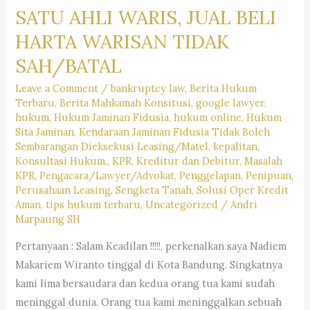
SATU AHLI WARIS, JUAL BELI
HARTA WARISAN TIDAK
SAH/BATAL
Leave a Comment
/
bankruptcy law
,
Berita Hukum
Terbaru
,
Berita Mahkamah Konsitusi
,
google lawyer
,
hukum
,
Hukum Jaminan Fidusia
,
hukum online
,
Hukum
Sita Jaminan
,
Kendaraan Jaminan Fidusia Tidak Boleh
Sembarangan Dieksekusi Leasing/Matel
,
kepalitan
,
Konsultasi Hukum,
,
KPR
,
Kreditur dan Debitur
,
Masalah
KPR
,
Pengacara/Lawyer/Advokat
,
Penggelapan
,
Penipuan
,
Perusahaan Leasing
,
Sengketa Tanah
,
Solusi Oper Kredit
Aman
,
tips hukum terbaru
,
Uncategorized
/
Andri
Marpaung SH
Pertanyaan : Salam Keadilan !!!!!, perkenalkan saya Nadiem
Makariem Wiranto tinggal di Kota Bandung. Singkatnya
kami lima bersaudara dan kedua orang tua kami sudah
meninggal dunia. Orang tua kami meninggalkan sebuah