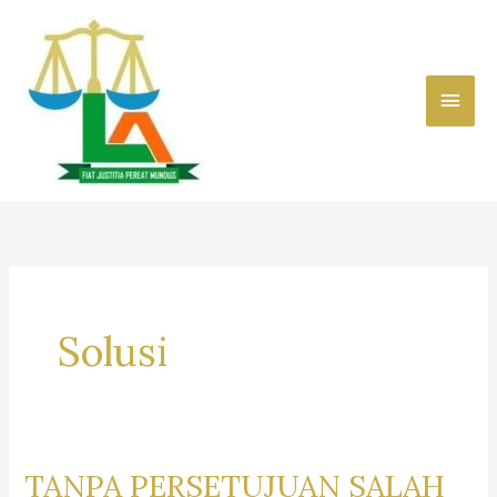
Skip
to
content
Main
Men
Solusi
TANPA PERSETUJUAN SALAH