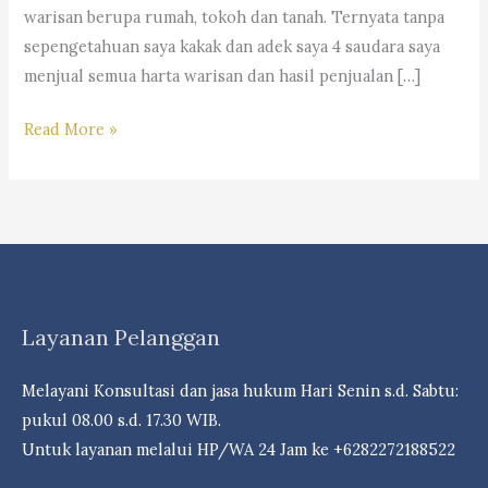
warisan berupa rumah, tokoh dan tanah. Ternyata tanpa
sepengetahuan saya kakak dan adek saya 4 saudara saya
menjual semua harta warisan dan hasil penjualan […]
TANPA
Read More »
PERSETUJUAN
SALAH
SATU
AHLI
WARIS,
JUAL
Layanan Pelanggan
BELI
HARTA
Melayani Konsultasi dan jasa hukum Hari Senin s.d. Sabtu:
WARISAN
pukul 08.00 s.d. 17.30 WIB.
TIDAK
Untuk layanan melalui HP/WA 24 Jam ke +6282272188522
SAH/BATAL