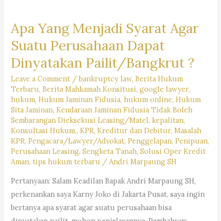
Apa Yang Menjadi Syarat Agar
Suatu Perusahaan Dapat
Dinyatakan Pailit/Bangkrut ?
Leave a Comment
/
bankruptcy law
,
Berita Hukum
Terbaru
,
Berita Mahkamah Konsitusi
,
google lawyer
,
hukum
,
Hukum Jaminan Fidusia
,
hukum online
,
Hukum
Sita Jaminan
,
Kendaraan Jaminan Fidusia Tidak Boleh
Sembarangan Dieksekusi Leasing/Matel
,
kepalitan
,
Konsultasi Hukum,
,
KPR
,
Kreditur dan Debitur
,
Masalah
KPR
,
Pengacara/Lawyer/Advokat
,
Penggelapan
,
Penipuan
,
Perusahaan Leasing
,
Sengketa Tanah
,
Solusi Oper Kredit
Aman
,
tips hukum terbaru
/
Andri Marpaung SH
Pertanyaan: Salam Keadilan Bapak Andri Marpaung SH,
perkenankan saya Karny Joko di Jakarta Pusat, saya ingin
bertanya apa syarat agar suatu perusahaan bisa
dinyatakan pailit, mohon penjelasannya. Pembahsan: