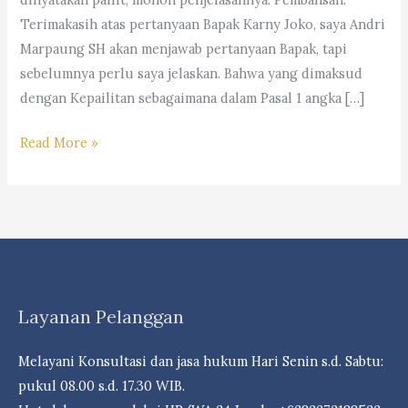
Terimakasih atas pertanyaan Bapak Karny Joko, saya Andri
Marpaung SH akan menjawab pertanyaan Bapak, tapi
sebelumnya perlu saya jelaskan. Bahwa yang dimaksud
dengan Kepailitan sebagaimana dalam Pasal 1 angka […]
Apa
Read More »
Yang
Menjadi
Syarat
Agar
Suatu
Perusahaan
Layanan Pelanggan
Dapat
Dinyatakan
Melayani Konsultasi dan jasa hukum Hari Senin s.d. Sabtu:
Pailit/Bangkrut
pukul 08.00 s.d. 17.30 WIB.
?