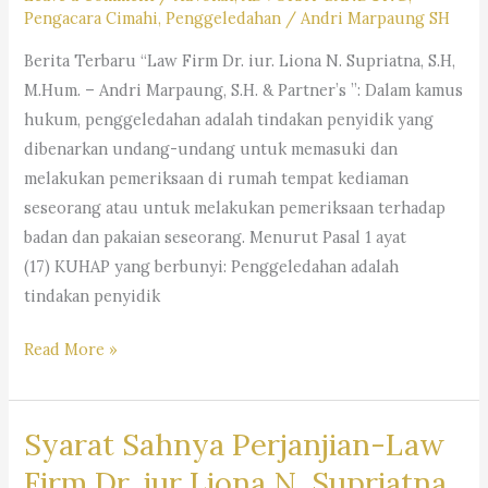
Pengacara Cimahi
,
Penggeledahan
/
Andri Marpaung SH
M.Hum. –
Andri
Berita Terbaru “Law Firm Dr. iur. Liona N. Supriatna, S.H,
Marpaung,
M.Hum. – Andri Marpaung, S.H. & Partner’s ”: Dalam kamus
S.H.
hukum, penggeledahan adalah tindakan penyidik yang
&
dibenarkan undang-undang untuk memasuki dan
Partner’s
melakukan pemeriksaan di rumah tempat kediaman
seseorang atau untuk melakukan pemeriksaan terhadap
badan dan pakaian seseorang. Menurut Pasal 1 ayat
(17) KUHAP yang berbunyi: Penggeledahan adalah
tindakan penyidik
Pahami
Read More »
Aturan
Hukum
Syarat Sahnya Perjanjian-Law
Ini
Ketika
Firm Dr. iur Liona N. Supriatna.,