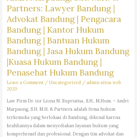
Kantor
Partners: Lawyer Bandung |
iur
Hukum
Liona
Advokat Bandung | Pengacara
Bandung
N.
Bandung | Kantor Hukum
Barat|
Supriatna.,
Bantuan
Bandung | Bantuan Hukum
S.H.,
Hukum
M.Hum.
Bandung | Jasa Hukum Bandung
Bandung
&
|Kuasa Hukum Bandung |
Barat
Partners:
|
Penasehat Hukum Bandung
Cari
Jasa
Jasa
Leave a Comment
/
Uncategorized
/
admin situs web
Hukum
2020
Pengacara
Bandung
|Lawyer
Law Firm Dr. iur Liona N. Supriatna., S.H., M.Hum. – Andri
Barat|Kuasa
Cimahi
Marpaung, S.H. M.H. & Partners adalah firma hukum
Hukum
|
terkemuka yang berlokasi di Bandung, dikenal karena
Bandung
Advokat
keahliannya dalam menyediakan layanan hukum yang
Barat
Cimahi
komprehensif dan profesional. Dengan tim advokat dan
|