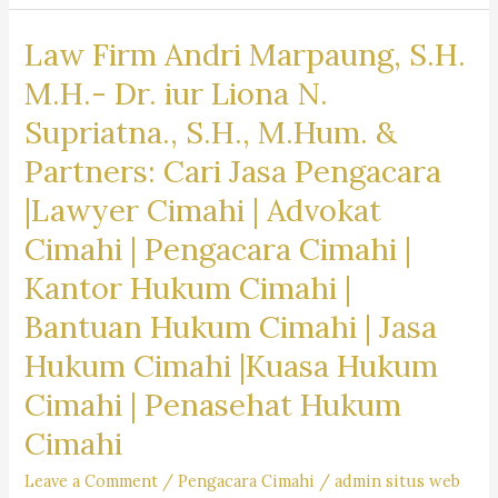
Andri
Law Firm Andri Marpaung, S.H.
Marpaung,
S.H.
M.H.- Dr. iur Liona N.
M.H.-
Supriatna., S.H., M.Hum. &
Dr.
Partners: Cari Jasa Pengacara
iur
Liona
|Lawyer Cimahi | Advokat
N.
Cimahi | Pengacara Cimahi |
Supriatna.,
Kantor Hukum Cimahi |
S.H.,
M.Hum.
Bantuan Hukum Cimahi | Jasa
&
Hukum Cimahi |Kuasa Hukum
Partners:
Cimahi | Penasehat Hukum
Cari
Cimahi
Jasa
Pengacara
Leave a Comment
/
Pengacara Cimahi
/
admin situs web
Kota