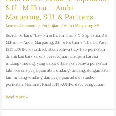
Kamu
S.H., M.Hum. – Andri
Digeledah
Marpaung, S.H. & Partners
Penegak
Hukum-“Law
Leave a Comment
/
Perjanjian
/
Andri Marpaung SH
Firm
Berita Terbaru “Law Firm Dr. iur. Liona N. Supriatna, S.H,
Dr.
M.Hum. – Andri Marpaung, S.H. & Partner’s ”: Dalam Pasal
iur. Liona
1233 KUHPerdata disebutkan bahwa tiap-tiap perikatan
N.
dilahirkan baik karena persetujuan, maupun karena
Supriatna,
undang-undang, yang dapat ditafsirkan bahwa perikatan
S.H,
lahir karena perjanjian atau undang-undang, dengan kata
M.Hum. –
lain undang-undang dan perjanjian adalah sumber
Andri
perikatan. Menurut Pasal 1313 KUHPerdata, pengertian
Marpaung,
S.H.
Syarat
Read More »
M.H
Sahnya
&
Perjanjian-
Partner’s