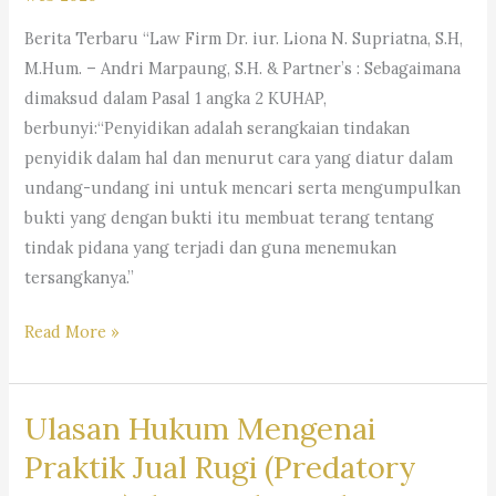
Cimahi
&
Berita Terbaru “Law Firm Dr. iur. Liona N. Supriatna, S.H,
|
Partners:
M.Hum. – Andri Marpaung, S.H. & Partner’s : Sebagaimana
Penasehat
Lawyer
dimaksud dalam Pasal 1 angka 2 KUHAP,
Hukum
Bandung
berbunyi:“Penyidikan adalah serangkaian tindakan
Cimahi
|
penyidik dalam hal dan menurut cara yang diatur dalam
Advokat
undang-undang ini untuk mencari serta mengumpulkan
Bandung
bukti yang dengan bukti itu membuat terang tentang
|
tindak pidana yang terjadi dan guna menemukan
Pengacara
tersangkanya.”
Bandung
|
Ulasan
Read More »
Kantor
Mengenai
Hukum
Perlindungan
Bandung
Ulasan Hukum Mengenai
Hukum
|
Terhadap
Praktik Jual Rugi (Predatory
Bantuan
Hak-