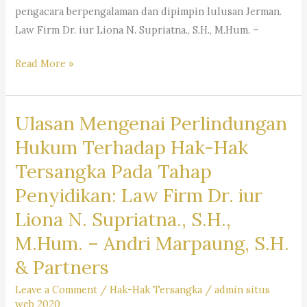
|
pengacara berpengalaman dan dipimpin lulusan Jerman.
Penasehat
Pengacara
Law Firm Dr. iur Liona N. Supriatna., S.H., M.Hum. –
Hukum
Cimahi
Bandung
|
Law
Read More »
Barat
Kantor
Firm
|
Hukum
Dr.
Bantuaan
Cimahi
Ulasan Mengenai Perlindungan
iur
Masalah
|
Liona
Hukum Terhadap Hak-Hak
Hukum
Bantuan
N.
Kota
Tersangka Pada Tahap
Hukum
Supriatna.,
Baru
Cimahi
Penyidikan: Law Firm Dr. iur
S.H.,
Parahyangan
|
M.Hum.
Liona N. Supriatna., S.H.,
|
Jasa
–
M.Hum. – Andri Marpaung, S.H.
Hukum
Andri
& Partners
Cimahi
Marpaung,
|Kuasa
S.H.
Leave a Comment
/
Hak-Hak Tersangka
/
admin situs
Hukum
M.H.
web 2020