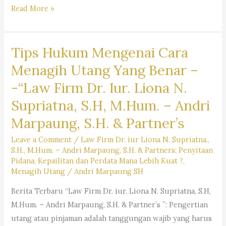
Ulasan
Read More »
Mengenai
Prosedur
Tips Hukum Mengenai Cara
Eksekusi
Perkara
Menagih Utang Yang Benar –
Perdata
-“Law Firm Dr. Iur. Liona N.
–
Supriatna, S.H, M.Hum. – Andri
“Law
Firm
Marpaung, S.H. & Partner’s
Dr.
Leave a Comment
/
Law Firm Dr. iur Liona N. Supriatna.,
iur. Liona
S.H., M.Hum. – Andri Marpaung, S.H. & Partners: Penyitaan
N.
Pidana, Kepailitan dan Perdata Mana Lebih Kuat ?
,
Supriatna,
Menagih Utang
/
Andri Marpaung SH
S.H,
Berita Terbaru “Law Firm Dr. iur. Liona N. Supriatna, S.H,
M.Hum. –
M.Hum. – Andri Marpaung, S.H. & Partner’s ”: Pengertian
Andri
utang atau pinjaman adalah tanggungan wajib yang harus
Marpaung,