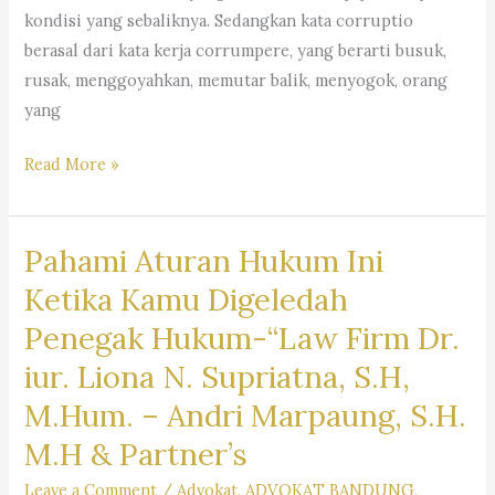
Liona
kondisi yang sebaliknya. Sedangkan kata corruptio
N.
berasal dari kata kerja corrumpere, yang berarti busuk,
Supriatna.,
rusak, menggoyahkan, memutar balik, menyogok, orang
S.H.,
yang
M.Hum.
Ulasan
Read More »
–
Mengenai
Andri
Korupsi
Marpaung,
Pahami Aturan Hukum Ini
dan
S.H.
Berbagai
&
Ketika Kamu Digeledah
Bentuknya-“Law
Partners
Penegak Hukum-“Law Firm Dr.
Firm
iur. Liona N. Supriatna, S.H,
Dr.
iur. Liona
M.Hum. – Andri Marpaung, S.H.
N.
M.H & Partner’s
Supriatna,
Leave a Comment
/
Advokat
,
ADVOKAT BANDUNG
,
S.H,