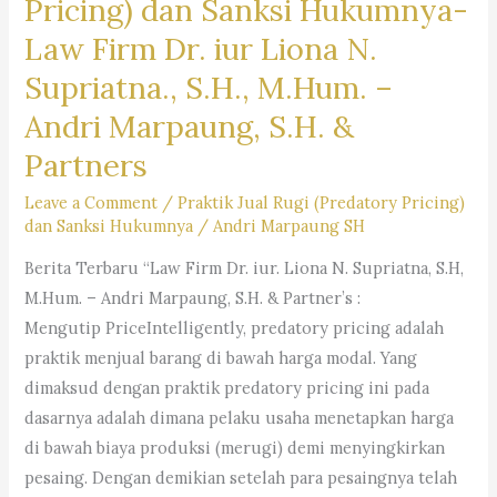
Pricing) dan Sanksi Hukumnya-
Hukum
Hak
Bandung
Law Firm Dr. iur Liona N.
Tersangka
|
Pada
Supriatna., S.H., M.Hum. –
Jasa
Tahap
Andri Marpaung, S.H. &
Hukum
Penyidikan:
Bandung
Partners
Law
|Kuasa
Firm
Leave a Comment
/
Praktik Jual Rugi (Predatory Pricing)
Hukum
Dr.
dan Sanksi Hukumnya
/
Andri Marpaung SH
Bandung
iur
Berita Terbaru “Law Firm Dr. iur. Liona N. Supriatna, S.H,
|
Liona
M.Hum. – Andri Marpaung, S.H. & Partner’s :
Penasehat
N.
Mengutip PriceIntelligently, predatory pricing adalah
Hukum
Supriatna.,
praktik menjual barang di bawah harga modal. Yang
Bandung
S.H.,
dimaksud dengan praktik predatory pricing ini pada
M.Hum.
dasarnya adalah dimana pelaku usaha menetapkan harga
–
di bawah biaya produksi (merugi) demi menyingkirkan
Andri
pesaing. Dengan demikian setelah para pesaingnya telah
Marpaung,