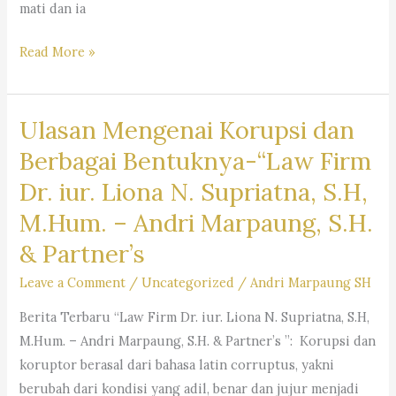
mati dan ia
S.H.
&
Ulasan
Read More »
Partners
Hukum
Mengenai
Ulasan Mengenai Korupsi dan
Praktik
Jual
Berbagai Bentuknya-“Law Firm
Rugi
Dr. iur. Liona N. Supriatna, S.H,
(Predatory
M.Hum. – Andri Marpaung, S.H.
Pricing)
dan
& Partner’s
Sanksi
Leave a Comment
/
Uncategorized
/
Andri Marpaung SH
Hukumnya-
Law
Berita Terbaru “Law Firm Dr. iur. Liona N. Supriatna, S.H,
Firm
M.Hum. – Andri Marpaung, S.H. & Partner’s ”: Korupsi dan
Dr.
koruptor berasal dari bahasa latin corruptus, yakni
iur
berubah dari kondisi yang adil, benar dan jujur menjadi