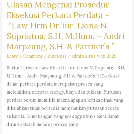
Ulasan Mengenai Prosedur
Law
Firm
Eksekusi Perkara Perdata –
Dr.
“Law Firm Dr. iur. Liona N.
iur
Supriatna, S.H, M.Hum. – Andri
Liona
N.
Marpaung, S.H. & Partner’s ”
Supriatna.,
Leave a Comment
/
eksekusi
/
admin situs web 2020
S.H.,
M.Hum.
Berita Terbaru “Law Firm Dr. iur. Liona N. Supriatna, S.H,
–
M.Hum. – Andri Marpaung, S.H. & Partner’s ”: Eksekusi
Andri
dalam perkara perdata merupakan proses yang
Marpaung,
melelahkan, menyita energy, biaya dan pikiran. Putusan
S.H.
perdata belum memiliki makna apapun ketika pihak yang
&
dikalahkan tidak bersedia menjalankan putusan secara
Partners
sukarela. Kemenangan yang sesungguhnya baru dapat
diraih setelah melalui proses yang