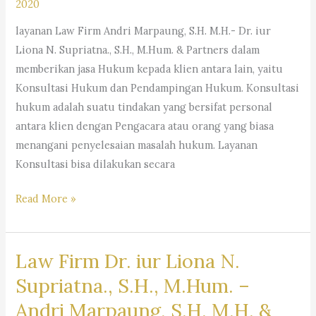
2020
Baru
layanan Law Firm Andri Marpaung, S.H. M.H.- Dr. iur
Parahyangan
Liona N. Supriatna., S.H., M.Hum. & Partners dalam
|Lawyer
memberikan jasa Hukum kepada klien antara lain, yaitu
Kota
Konsultasi Hukum dan Pendampingan Hukum. Konsultasi
Baru
hukum adalah suatu tindakan yang bersifat personal
Parahyangan
antara klien dengan Pengacara atau orang yang biasa
Bandung
menangani penyelesaian masalah hukum. Layanan
Barat
Konsultasi bisa dilakukan secara
|
Advokat
Law
Read More »
Bandung
Firm
Barat
Andri
|
Law Firm Dr. iur Liona N.
Marpaung,
Pengacara
S.H.
Supriatna., S.H., M.Hum. –
Bandung
M.H.-
Barat|
Andri Marpaung, S.H. M.H. &
Dr.