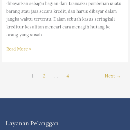
dibayarkan sebagai bagian dari transaksi pembelian suatu
S.H.
barang atau jasa secara kredit, dan harus dibayar dalam
&
jangka waktu tertentu. Dalam sebuah kasus seringkali
Partner’s
kreditur kesulitan mencari cara menagih hutang ke
”
orang yang susah
Tips
Read More »
Hukum
Mengenai
Cara
1
2
…
4
Next
→
Menagih
Utang
Yang
Benar
–
-“Law
Layanan Pelanggan
Firm