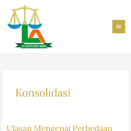
Skip
to
content
Main
Men
Konsolidasi
Ulasan Mengenai Perbedaan