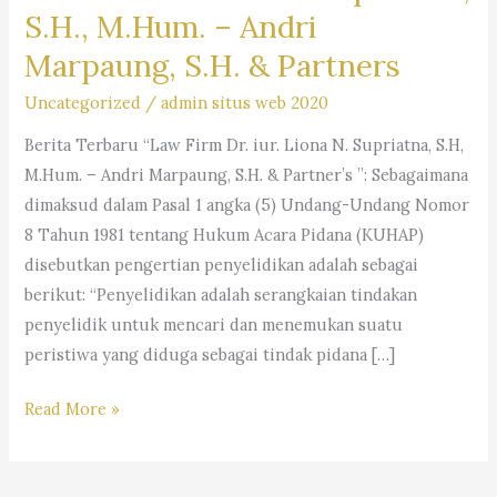
S.H., M.Hum. – Andri
Marpaung, S.H. & Partners
Uncategorized
/
admin situs web 2020
Berita Terbaru “Law Firm Dr. iur. Liona N. Supriatna, S.H,
M.Hum. – Andri Marpaung, S.H. & Partner’s ”: Sebagaimana
dimaksud dalam Pasal 1 angka (5) Undang-Undang Nomor
8 Tahun 1981 tentang Hukum Acara Pidana (KUHAP)
disebutkan pengertian penyelidikan adalah sebagai
berikut: “Penyelidikan adalah serangkaian tindakan
penyelidik untuk mencari dan menemukan suatu
peristiwa yang diduga sebagai tindak pidana […]
Ulasan
Read More »
Hukum
Mengenai