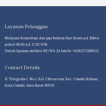
Alasan
Dan
Dasar
Hukum
Layanan Pelanggan
Penghentian
Penyidikan
Melayani Konsultasi dan jasa hukum Hari Senin s.d. Sabtu:
–
pukul 08.00 s.d. 17.30 WIB.
Law
Untuk layanan melalui HP/WA 24 Jam ke +6282272188522
Firm
Dr.
iur
Contact Details
Liona
N.
Jl. Telegrafia I No.1, Kel. Cibeureum, Kec. Cimahi Selatan,
Supriatna.,
Kota Cimahi, Jawa Barat 40535
S.H.,
M.Hum.
–