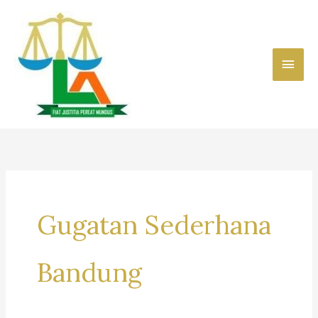
Skip
to
content
Main
Men
Gugatan Sederhana
Bandung