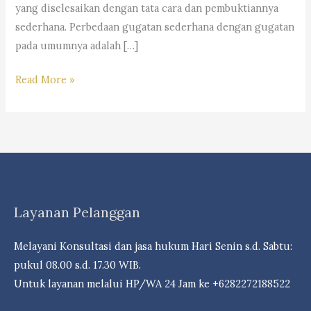
yang diselesaikan dengan tata cara dan pembuktiannya
sederhana. Perbedaan gugatan sederhana dengan gugatan
pada umumnya adalah […]
Alur
Read More »
Penyelesaian
Dan
Mekanisme
Gugatan
Sederhana-“Law
Firm
Layanan Pelanggan
Dr.
iur. Liona
Melayani Konsultasi dan jasa hukum Hari Senin s.d. Sabtu:
N.
pukul 08.00 s.d. 17.30 WIB.
Supriatna,
Untuk layanan melalui HP/WA 24 Jam ke +6282272188522
S.H,
M.Hum. –