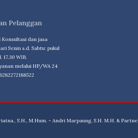
an Pelanggan
 Konsultasi dan jasa
ri Senin s.d. Sabtu: pukul
. 17.30 WIB.
ayanan melalui HP/WA 24
+6282272188522
riatna., S.H., M.Hum. – Andri Marpaung, S.H. M.H. & Partne