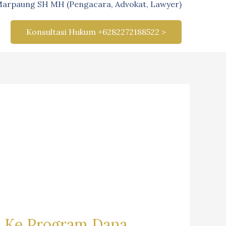
Marpaung SH MH (Pengacara, Advokat, Lawyer)
Konsultasi Hukum +6282272188522 >
a Ke Program Dana