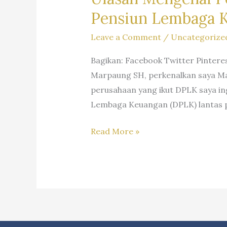
Pensiun Lembaga 
Leave a Comment
/
Uncategorize
Bagikan: Facebook Twitter Pintere
Marpaung SH, perkenalkan saya Mas
perusahaan yang ikut DPLK saya in
Lembaga Keuangan (DPLK) lantas 
Ulasan
Read More »
Mengenai
Perusahaan
Mendaftarkan
Pekerja
Ke
Program