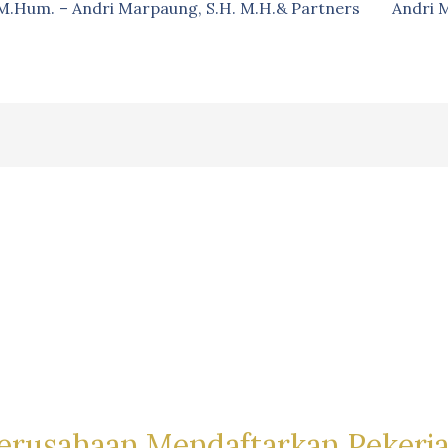
, M.Hum. – Andri Marpaung, S.H. M.H.& Partners
Andri 
erusahaan Mendaftarkan Pekerj