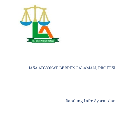
Skip
to
content
JASA ADVOKAT BERPENGALAMAN, PROFES
Bandung Info: Syarat d