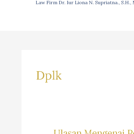
Law Firm Dr. Iur Liona N. Supriatna., S.H.
Dplk
Ulasan Mengenai P