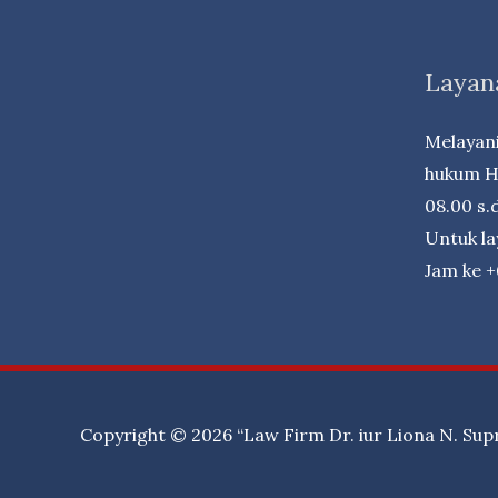
Dana
Pensiun
Layan
Lembaga
Keuangan
Melayani
(DPLK)
hukum Ha
08.00 s.d
Untuk l
Jam ke 
Copyright © 2026
“Law Firm Dr. iur Liona N. Sup