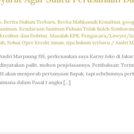
w
,
Berita Hukum Terbaru
,
Berita Mahkamah Konsitusi
,
goog
Jaminan
,
Kendaraan Jaminan Fidusia Tidak Boleh Sembaran
Kreditur dan Debitur
,
Masalah KPR
,
Pengacara/Lawyer/Ad
ah
,
Solusi Oper Kredit Aman
,
tips hukum terbaru
/
Andri 
Andri Marpaung SH, perkenankan saya Karny Joko di Jakart
 dinyatakan pailit, mohon penjelasannya. Pembahsan: Teri
H akan menjawab pertanyaan Bapak, tapi sebelumnya perlu
imana dalam Pasal 1 angka […]