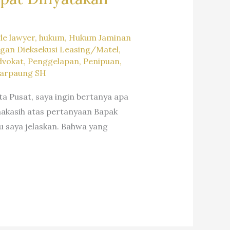
le lawyer
,
hukum
,
Hukum Jaminan
gan Dieksekusi Leasing/Matel
,
vokat
,
Penggelapan
,
Penipuan
,
Marpaung SH
a Pusat, saya ingin bertanya apa
makasih atas pertanyaan Bapak
 saya jelaskan. Bahwa yang