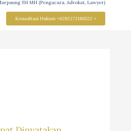
Marpaung SH MH (Pengacara, Advokat, Lawyer)
Konsultasi Hukum +6282272188522 >
apat Dinyatakan