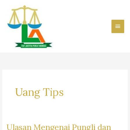
Skip
to
content
Main
Men
Uang Tips
Ulasan Mengenai Pungli dan