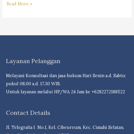
Ulasan
Read More »
Mengenai
Pungli
dan
Ancaman
Hukumannya-“Law
Firm
Layanan Pelanggan
Dr.
iur. Liona
Melayani Konsultasi dan jasa hukum Hari Senin s.d. Sabtu:
N.
pukul 08.00 s.d. 17.30 WIB.
Supriatna,
Untuk layanan melalui HP/WA 24 Jam ke +6282272188522
S.H,
M.Hum. –
Andri
Contact Details
Marpaung,
S.H.
Jl. Telegrafia I No.1, Kel. Cibeureum, Kec. Cimahi Selatan,
&