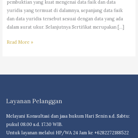
pembuktian yang kuat mengenai data fisik dan data
yuridis yang termuat di dalamnya, sepanjang data fisik
dan data yuridis tersebut sesuai dengan data yang ada
dalam surat ukur. Selanjutnya Sertifikat merupakan […]
Ulasan
Read More »
Mengenai
Sertifikat
Ganda
(Overlapping)
Atas
Objek
Layanan Pelanggan
Yang
Sama,
Melayani Konsultasi dan jasa hukum Hari Senin s.d. Sabtu:
Menurut
pukul 08.00 s.d. 17.30 WIB.
Hukum
Untuk layanan melalui HP/WA 24 Jam ke +6282272188522
Manakah