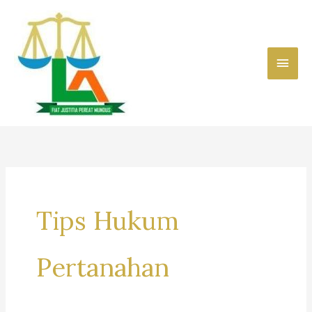
Skip
to
content
Main
Men
Tips Hukum
Pertanahan