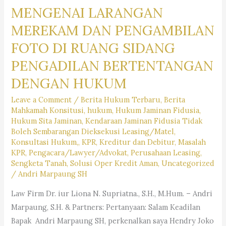
MENGENAI LARANGAN
MEREKAM DAN PENGAMBILAN
FOTO DI RUANG SIDANG
PENGADILAN BERTENTANGAN
DENGAN HUKUM
Leave a Comment
/
Berita Hukum Terbaru
,
Berita
Mahkamah Konsitusi
,
hukum
,
Hukum Jaminan Fidusia
,
Hukum Sita Jaminan
,
Kendaraan Jaminan Fidusia Tidak
Boleh Sembarangan Dieksekusi Leasing/Matel
,
Konsultasi Hukum,
,
KPR
,
Kreditur dan Debitur
,
Masalah
KPR
,
Pengacara/Lawyer/Advokat
,
Perusahaan Leasing
,
Sengketa Tanah
,
Solusi Oper Kredit Aman
,
Uncategorized
/
Andri Marpaung SH
Law Firm Dr. iur Liona N. Supriatna., S.H., M.Hum. – Andri
Marpaung, S.H. & Partners: Pertanyaan: Salam Keadilan
Bapak Andri Marpaung SH, perkenalkan saya Hendry Joko