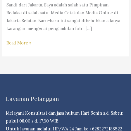
Sandi dari Jakarta. Saya adalah salah satu Pimpinan
Redaksi di salah satu Media Cetak dan Media Online di
Jakarta Selatan. Baru-baru ini sangat dihebohkan adanya
Larangan mengenai pengambilan foto, […]
SEMA
Read More »
NO.
02
TAHUN
2020
MENGENAI
LARANGAN
Layanan Pelanggan
MEREKAM
DAN
Melayani Konsultasi dan jasa hukum Hari Senin s.d. Sabtu:
PENGAMBILAN
pukul 08.00 s.d. 17.30 WIB.
FOTO
Untuk layanan melalui HP/WA 24 Jam ke +6282272188522
DI