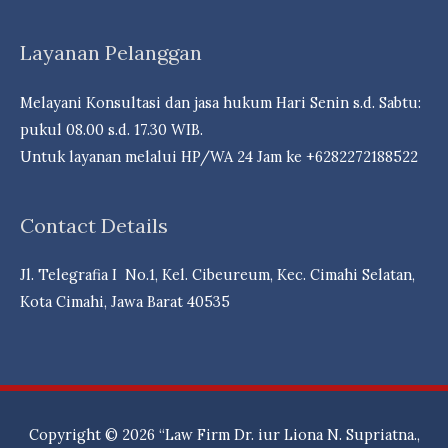
S.H.
Perlawanan
&
Layanan Pelanggan
Pihak
Partners”
Ketiga
Melayani Konsultasi dan jasa hukum Hari Senin s.d. Sabtu:
(Derden
pukul 08.00 s.d. 17.30 WIB.
Verzet)
Untuk layanan melalui HP/WA 24 Jam ke +6282272188522
Contact Details
Jl. Telegrafia I No.1, Kel. Cibeureum, Kec. Cimahi Selatan,
Kota Cimahi, Jawa Barat 40535
Copyright © 2026
“Law Firm Dr. iur Liona N. Supriatna.,