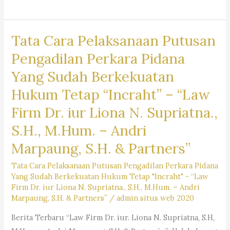
Mengenai
Prosedur
Tata Cara Pelaksanaan Putusan
Eksekusi
Perkara
Pengadilan Perkara Pidana
Perdata
Yang Sudah Berkekuatan
–
Hukum Tetap “Incraht” – “Law
“Law
Firm
Firm Dr. iur Liona N. Supriatna.,
Dr.
S.H., M.Hum. – Andri
iur. Liona
Marpaung, S.H. & Partners”
N.
Supriatna,
Tata Cara Pelaksanaan Putusan Pengadilan Perkara Pidana
S.H,
Yang Sudah Berkekuatan Hukum Tetap "Incraht" - “Law
Firm Dr. iur Liona N. Supriatna., S.H., M.Hum. – Andri
M.Hum. –
Marpaung, S.H. & Partners”
/
admin situs web 2020
Andri
Marpaung,
Berita Terbaru “Law Firm Dr. iur. Liona N. Supriatna, S.H,