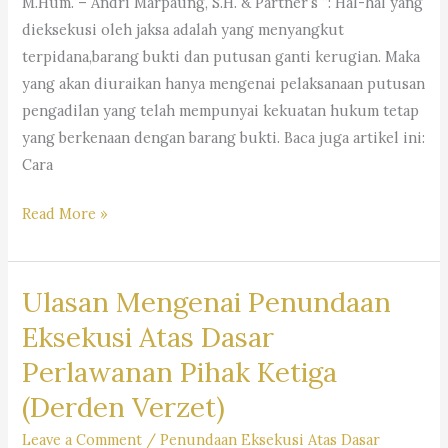
S.H.
M.Hum. – Andri Marpaung, S.H. & Partner’s ”: Hal-hal yang
&
dieksekusi oleh jaksa adalah yang menyangkut
Partner’s
terpidana,barang bukti dan putusan ganti kerugian. Maka
”
yang akan diuraikan hanya mengenai pelaksanaan putusan
pengadilan yang telah mempunyai kekuatan hukum tetap
yang berkenaan dengan barang bukti. Baca juga artikel ini:
Cara
Tata
Read More »
Cara
Pelaksanaan
Ulasan Mengenai Penundaan
Putusan
Pengadilan
Eksekusi Atas Dasar
Perkara
Perlawanan Pihak Ketiga
Pidana
(Derden Verzet)
Yang
Sudah
Leave a Comment
/
Penundaan Eksekusi Atas Dasar