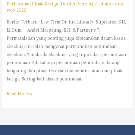
Berkekuatan
Perlawanan Pihak Ketiga (Derden Verzet)
/
admin situs
web 2020
Hukum
Tetap
Berita Terbaru “Law Firm Dr. iur. Liona N. Supriatna, S.H,
“Incraht”
M.Hum. – Andri Marpaung, S.H. & Partner’s ”:
–
Permasalahan yang penting juga dibicarakan dalam kasus
“Law
eksekusi ini ialah mengenai permohonan penundaan
Firm
eksekusi. Tidak ada eksekusi yang luput dari permintaan
Dr.
penundaan. Adakalanya permintaan penundaan datang
iur
langsung dan pihak tereksekusi sendiri, atau dan pihak
Liona
ketiga. Sering kali alasan penundaan
N.
Supriatna.,
Ulasan
Read More »
S.H.,
Mengenai
M.Hum.
Penundaan
–
Eksekusi
Andri
Atas
Marpaung,
Dasar