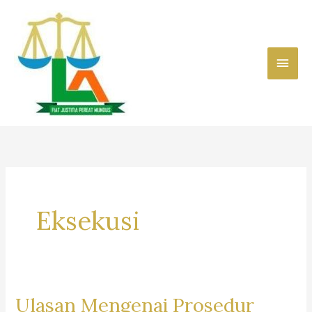
Skip
to
content
Main
Men
Eksekusi
Ulasan Mengenai Prosedur