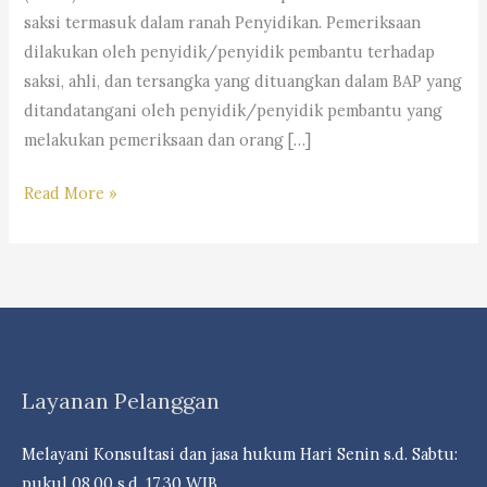
saksi termasuk dalam ranah Penyidikan. Pemeriksaan
dilakukan oleh penyidik/penyidik pembantu terhadap
saksi, ahli, dan tersangka yang dituangkan dalam BAP yang
ditandatangani oleh penyidik/penyidik pembantu yang
melakukan pemeriksaan dan orang […]
Ulasan
Read More »
Hukum
Mengenai
Berita
Acara
Pemeriksaan
Saksi
Layanan Pelanggan
(BAP)
–
Melayani Konsultasi dan jasa hukum Hari Senin s.d. Sabtu:
Law
pukul 08.00 s.d. 17.30 WIB.
Firm