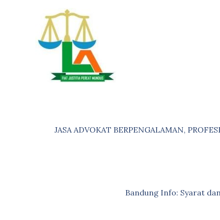
Skip
to
content
JASA ADVOKAT BERPENGALAMAN, PROFES
Bandung Info: Syarat d