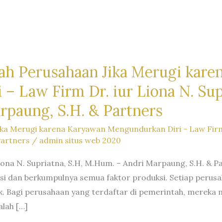
h Perusahaan Jika Merugi kare
 Law Firm Dr. iur Liona N. Supr
paung, S.H. & Partners
a Merugi karena Karyawan Mengundurkan Diri - Law Firm Dr
Partners
/
admin situs web 2020
Liona N. Supriatna, S.H, M.Hum. – Andri Marpaung, S.H. & P
si dan berkumpulnya semua faktor produksi. Setiap perusa
k. Bagi perusahaan yang terdaftar di pemerintah, mereka
alah […]