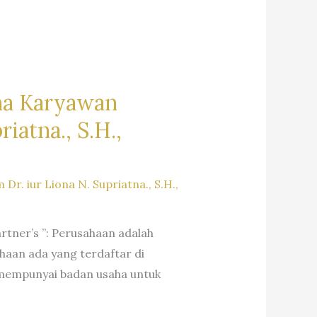
na Karyawan
iatna., S.H.,
. iur Liona N. Supriatna., S.H.,
artner’s ”: Perusahaan adalah
haan ada yang terdaftar di
 mempunyai badan usaha untuk