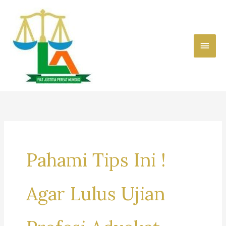
Skip
to
content
Main
Men
Pahami Tips Ini !
Agar Lulus Ujian