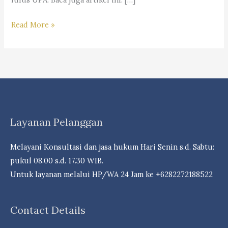
Pahami
Read More »
Tips
Ini
!
Agar
Lulus
Ujian
Layanan Pelanggan
Profesi
Advokat
Melayani Konsultasi dan jasa hukum Hari Senin s.d. Sabtu:
–
pukul 08.00 s.d. 17.30 WIB.
“Law
Untuk layanan melalui HP/WA 24 Jam ke +6282272188522
Firm
Dr.
iur
Contact Details
Liona