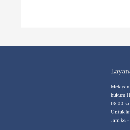
Fiat
Justitia
et
Pereat
Mundus
–
Law
Firm
Layan
Dr.
iur
Melayani
Liona
hukum Ha
N.
08.00 s.d
Supriatna.,
Untuk l
S.H.,
Jam ke 
M.Hum.
–