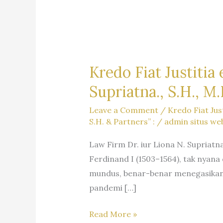
Kredo Fiat Justitia
Supriatna., S.H., M
Leave a Comment
/
Kredo Fiat Jus
S.H. & Partners” :
/
admin situs we
Law Firm Dr. iur Liona N. Supriatn
Ferdinand I (1503–1564), tak nyana 
mundus, benar-benar menegasikan 
pandemi […]
Kredo
Read More »