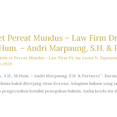
 et Pereat Mundus – Law Firm Dr.
.Hum. – Andri Marpaung, S.H. & P
titia et Pereat Mundus - Law Firm Dr. iur Liona N. Supriat
b 2020
a., S.H., M.Hum. – Andri Marpaung, S.H. & Partners” : Bara
dunia bakal diterjang virus Korona. Adagium hukum yang ia c
pengecualian kondisi penegakan hukum. Andai kredo itu d