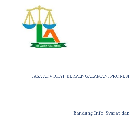
Skip
to
content
JASA ADVOKAT BERPENGALAMAN, PROFES
Bandung Info: Syarat d