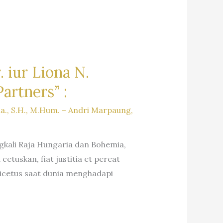
 iur Liona N.
artners” :
na., S.H., M.Hum. – Andri Marpaung,
ngkali Raja Hungaria dan Bohemia,
etuskan, fiat justitia et pereat
icetus saat dunia menghadapi