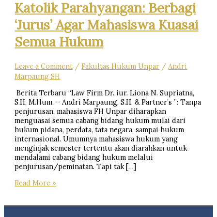
Katolik Parahyangan: Berbagi
‘Jurus’ Agar Mahasiswa Kuasai
Semua Hukum
Leave a Comment
/
Fakultas Hukum Unpar
/
Andri
Marpaung SH
Berita Terbaru “Law Firm Dr. iur. Liona N. Supriatna,
S.H, M.Hum. – Andri Marpaung, S.H. & Partner’s ”: Tanpa
penjurusan, mahasiswa FH Unpar diharapkan
menguasai semua cabang bidang hukum mulai dari
hukum pidana, perdata, tata negara, sampai hukum
internasional. Umumnya mahasiswa hukum yang
menginjak semester tertentu akan diarahkan untuk
mendalami cabang bidang hukum melalui
penjurusan/peminatan. Tapi tak […]
Dr.
Read More »
Iur.
Liona
Nanang