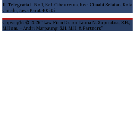
Jl. Telegrafia I No.1, Kel. Cibeureum, Kec. Cimahi Selatan, Kota
Cimahi, Jawa Barat 40535
Copyright © 2026
“Law Firm Dr. iur Liona N. Supriatna., S.H.,
M.Hum. – Andri Marpaung, S.H. M.H. & Partners”