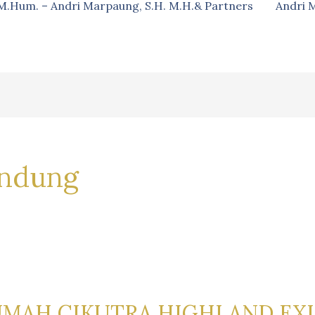
, M.Hum. – Andri Marpaung, S.H. M.H.& Partners
Andri 
ndung
UMAH CIKUTRA HIGHLAND EXL