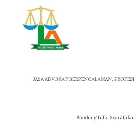
Skip
to
content
JASA ADVOKAT BERPENGALAMAN, PROFES
Bandung Info: Syarat d