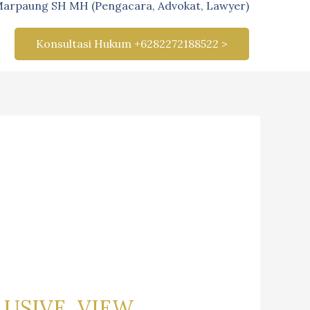
Marpaung SH MH (Pengacara, Advokat, Lawyer)
Konsultasi Hukum +6282272188522 >
USIVE, VIEW