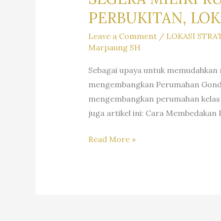
PERBUKITAN, LOK
Leave a Comment
/
LOKASI STRA
Marpaung SH
Sebagai upaya untuk memudahkan m
mengembangkan Perumahan Gondangd
mengembangkan perumahan kelas me
juga artikel ini: Cara Membedakan 
SEGERA
Read More »
MILIKI
RUMAH
CIKUTRA
HIGHLAND
EXLUSIVE,