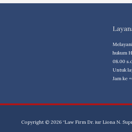
VIEW
PERBUKITAN,
LOKASI
Layan
STRATEGIS
DEKAT
Melayani
PUSAT
hukum Ha
KOTA
08.00 s.d
BANDUNG
Untuk l
Jam ke 
Copyright © 2026
“Law Firm Dr. iur Liona N. Sup