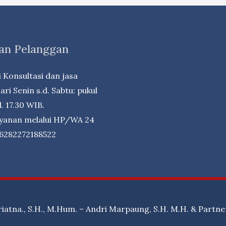
an Pelanggan
 Konsultasi dan jasa
ri Senin s.d. Sabtu: pukul
. 17.30 WIB.
ayanan melalui HP/WA 24
+6282272188522
riatna., S.H., M.Hum. – Andri Marpaung, S.H. M.H. & Partne