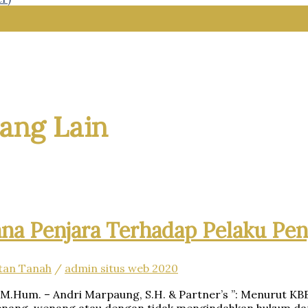
ang Lain
na Penjara Terhadap Pelaku Pe
tan Tanah
/
admin situs web 2020
.H, M.Hum. – Andri Marpaung, S.H. & Partner’s ”: Menurut 