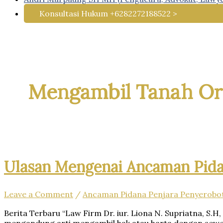
Konsultasi Hukum +6282272188522 >
Mengambil Tanah Or
Ulasan Mengenai Ancaman Pida
Leave a Comment
/
Ancaman Pidana Penjara Penyerobo
Berita Terbaru “Law Firm Dr. iur. Liona N. Supriatna, S