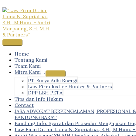
Skip
to
content
Main
Menu
Home
Tentang Kami
Team Kami
Mitra Kami
PT. Surya Adhi Energi
Law Firm Justice Hunter & Partners
DPP LBH PETA
Tips dan Info Hukum
Contact
JASA ADVOKAT BERPENGALAMAN, PROFESIONAL 
BANDUNG BARAT
Bandung Info: Syarat dan Prosedur Mengajukan Gu
Law Firm Dr. Iur Liona N. Supriatna., S.H., M.Hum. 
Andri Marpaung SH MH (Pengacara, Advokat, Lawye