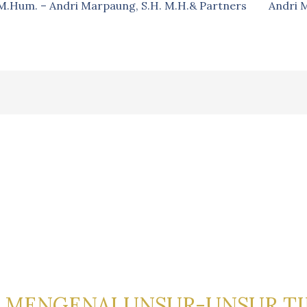
, M.Hum. – Andri Marpaung, S.H. M.H.& Partners
Andri 
 MENGENAI UNSUR-UNSUR TI