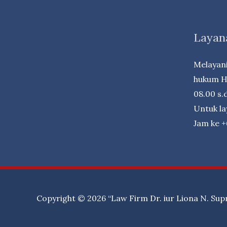
KORUPSI
Layan
Melayani
hukum Ha
08.00 s.d
Untuk l
Jam ke 
Copyright © 2026
“Law Firm Dr. iur Liona N. Sup