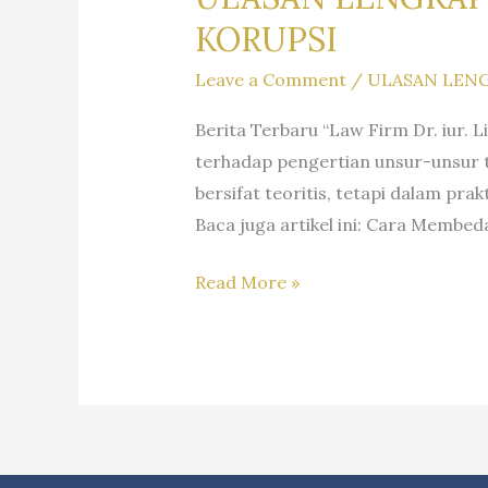
KORUPSI
Leave a Comment
/
ULASAN LENG
Berita Terbaru “Law Firm Dr. iur. 
terhadap pengertian unsur-unsur t
bersifat teoritis, tetapi dalam pr
Baca juga artikel ini: Cara Membe
ULASAN
Read More »
LENGKAP
MENGENAI
UNSUR-
UNSUR
TINDAK
PIDANA