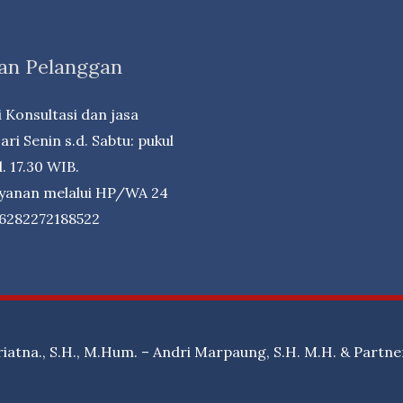
an Pelanggan
 Konsultasi dan jasa
ri Senin s.d. Sabtu: pukul
. 17.30 WIB.
ayanan melalui HP/WA 24
+6282272188522
riatna., S.H., M.Hum. – Andri Marpaung, S.H. M.H. & Partne