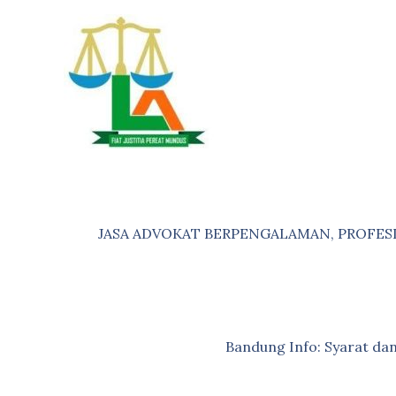
Skip
to
content
JASA ADVOKAT BERPENGALAMAN, PROFES
Bandung Info: Syarat d