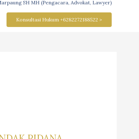
Marpaung SH MH (Pengacara, Advokat, Lawyer)
Konsultasi Hukum +6282272188522 >
NDAK PIDANA