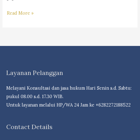
Rekomendasi
Read More »
Objek
Wisata
Terbaik
Di
Provinsi
Jawa
Layanan Pelanggan
Barat
Melayani Konsultasi dan jasa hukum Hari Senin s.d. Sabtu:
pukul 08.00 s.d. 17.30 WIB.
Untuk layanan melalui HP/WA 24 Jam ke +6282272188522
Contact Details