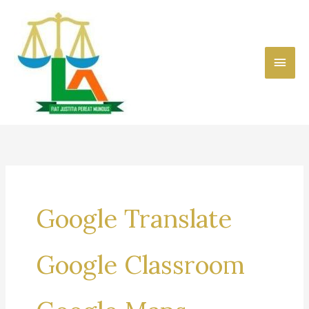
Skip
to
content
Main
Men
Google Translate
Google Classroom