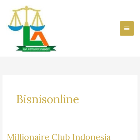
Skip
to
content
Main
Men
Bisnisonline
Millionaire Club Indonesia