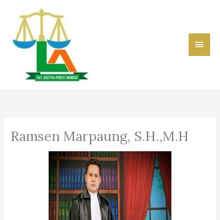
Skip
to
content
Main
Men
Ramsen Marpaung, S.H.,M.H