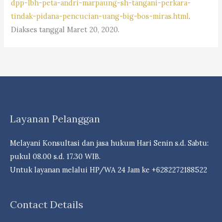
dpp-lbh-peta-andri-marpaung-sh-tangani-perkara-
tindak-pidana-pencucian-uang-big-bos-miras.html
.
Diakses tanggal Maret 20, 2020.
Layanan Pelanggan
Melayani Konsultasi dan jasa hukum Hari Senin s.d. Sabtu:
pukul 08.00 s.d. 17.30 WIB.
Untuk layanan melalui HP/WA 24 Jam ke +6282272188522
Contact Details