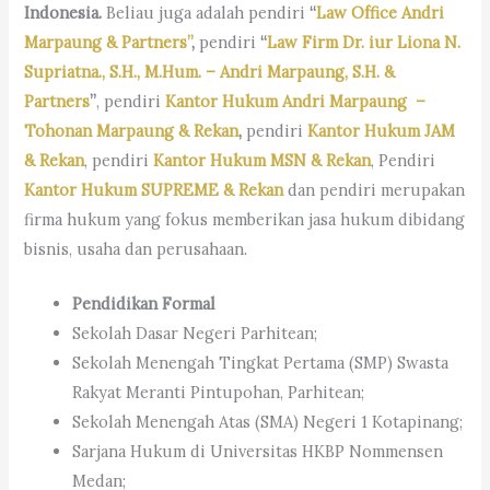
Indonesia.
Beliau juga adalah pendiri
“
Law Office Andri
Marpaung & Partners”
,
pendiri
“
Law Firm Dr. iur Liona N.
Supriatna., S.H., M.Hum. – Andri Marpaung, S.H. &
Partners
”
, pendiri
Kantor Hukum Andri Marpaung –
Tohonan Marpaung & Rekan
,
pendiri
Kantor Hukum JAM
& Rekan
, pendiri
Kantor Hukum MSN & Rekan
, Pendiri
Kantor Hukum SUPREME & Rekan
dan pendiri merupakan
firma hukum yang fokus memberikan jasa hukum dibidang
bisnis, usaha dan perusahaan.
Pendidikan Formal
Sekolah Dasar Negeri Parhitean;
Sekolah Menengah Tingkat Pertama (SMP) Swasta
Rakyat Meranti Pintupohan, Parhitean;
Sekolah Menengah Atas (SMA) Negeri 1 Kotapinang;
Sarjana Hukum di Universitas HKBP Nommensen
Medan;