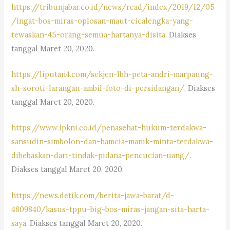
https://tribunjabar.co.id/news/read/index/2019/12/05
/ingat-bos-miras-oplosan-maut-cicalengka-yang-
tewaskan-45-orang-semua-hartanya-disita
. Diakses
tanggal Maret 20, 2020.
https://liputan4.com/sekjen-lbh-peta-andri-marpaung-
sh-soroti-larangan-ambil-foto-di-persidangan/
. Diakses
tanggal Maret 20, 2020.
https://www.lpkni.co.id/penasehat-hukum-terdakwa-
sansudin-simbolon-dan-hamcia-manik-minta-terdakwa-
dibebaskan-dari-tindak-pidana-pencucian-uang/
.
Diakses tanggal Maret 20, 2020.
https://news.detik.com/berita-jawa-barat/d-
4809840/kasus-tppu-big-bos-miras-jangan-sita-harta-
saya
. Diakses tanggal Maret 20, 2020.