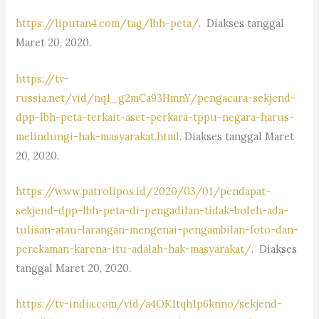
https://liputan4.com/tag/lbh-peta/
. Diakses tanggal
Maret 20, 2020.
https://tv-
russia.net/vid/nq1_g2mCa93HmnY/pengacara-sekjend-
dpp-lbh-peta-terkait-aset-perkara-tppu-negara-harus-
melindungi-hak-masyarakat.html
. Diakses tanggal Maret
20, 2020.
https://www.patrolipos.id/2020/03/01/pendapat-
sekjend-dpp-lbh-peta-di-pengadilan-tidak-boleh-ada-
tulisan-atau-larangan-mengenai-pengambilan-foto-dan-
perekaman-karena-itu-adalah-hak-masyarakat/
. Diakses
tanggal Maret 20, 2020.
https://tv-india.com/vid/a4OK1tqh1p6knno/sekjend-