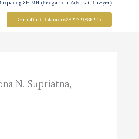
Marpaung SH MH (Pengacara, Advokat, Lawyer)
Konsultasi Hukum +6282272188522 >
ona N. Supriatna,