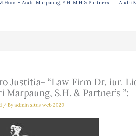
, M.Hum. – Andri Marpaung, S.H. M.H.& Partners
Andri 
 Justitia- “Law Firm Dr. iur. Li
 Marpaung, S.H. & Partner’s ”:
d
/ By
admin situs web 2020