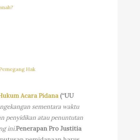
anah?
n Pemegang Hak
Hukum Acara Pidana
(“UU
pengekangan sementara waktu
an penyidikan atau penuntutan
g ini.
Penerapan Pro Justitia
t putusan pemidanaan harus