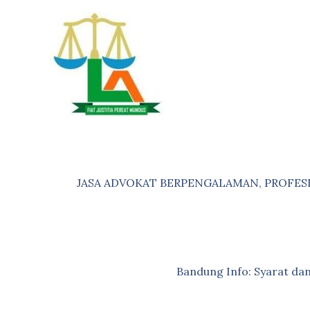
Skip
to
content
JASA ADVOKAT BERPENGALAMAN, PROFES
Bandung Info: Syarat d