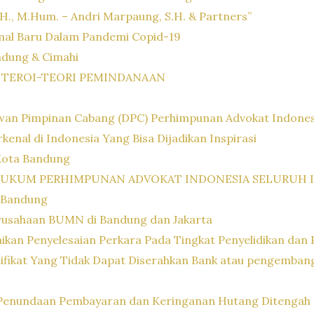
 S.H., M.Hum. – Andri Marpaung, S.H. & Partners”
rmal Baru Dalam Pandemi Copid-19
ndung & Cimahi
 TEROI-TEORI PEMINDANAAN
wan Pimpinan Cabang (DPC) Perhimpunan Advokat Indonesi
kenal di Indonesia Yang Bisa Dijadikan Inspirasi
Kota Bandung
HUKUM PERHIMPUNAN ADVOKAT INDONESIA SELURUH 
 Bandung
rusahaan BUMN di Bandung dan Jakarta
kan Penyelesaian Perkara Pada Tingkat Penyelidikan dan P
fikat Yang Tidak Dapat Diserahkan Bank atau pengemba
Penundaan Pembayaran dan Keringanan Hutang Ditengah 