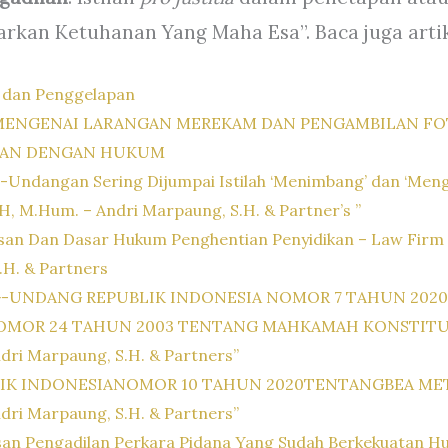
rkan Ketuhanan Yang Maha Esa”. Baca juga artike
 dan Penggelapan
 MENGENAI LARANGAN MEREKAM DAN PENGAMBILAN FO
GAN DENGAN HUKUM
Undangan Sering Dijumpai Istilah ‘Menimbang’ dan ‘Meng
S.H, M.Hum. – Andri Marpaung, S.H. & Partner’s ”
n Dan Dasar Hukum Penghentian Penyidikan – Law Firm Dr. 
.H. & Partners
-UNDANG REPUBLIK INDONESIA NOMOR 7 TAHUN 202
R 24 TAHUN 2003 TENTANG MAHKAMAH KONSTITUSI – “
ndri Marpaung, S.H. & Partners”
INDONESIANOMOR 10 TAHUN 2020TENTANGBEA METERAI 
ndri Marpaung, S.H. & Partners”
san Pengadilan Perkara Pidana Yang Sudah Berkekuatan Hu