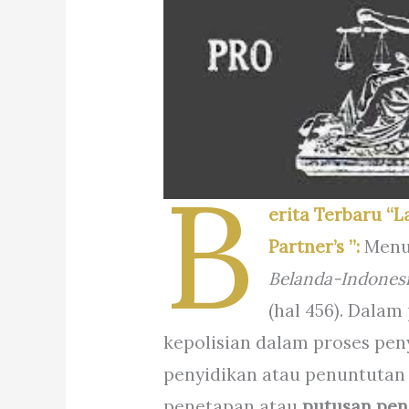
B
erita Terbaru “L
Partner’s ”:
Menu
Belanda-Indonesi
(hal 456). Dalam 
kepolisian dalam proses pe
penyidikan atau penuntutan 
penetapan atau
putusan pen