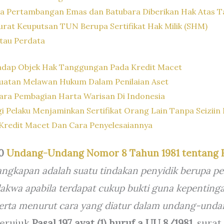
a Pertambangan Emas dan Batubara Diberikan Hak Atas T
rat Keuputsan TUN Berupa Sertifikat Hak Milik (SHM)
tau Perdata
adap Objek Hak Tanggungan Pada Kredit Macet
buatan Melawan Hukum Dalam Penilaian Aset
ara Pembagian Harta Warisan Di Indonesia
i Pelaku Menjaminkan Sertifikat Orang Lain Tanpa Seizii
 Kredit Macet Dan Cara Penyelesaiannya
20
Undang-Undang Nomor 8 Tahun 1981 tentang 
ngkapan adalah suatu tindakan penyidik berupa 
akwa apabila terdapat cukup bukti guna kepenting
serta menurut cara yang diatur dalam undang-undan
erujuk
Pasal 197 ayat (1) huruf a UU 8/1981
, sura