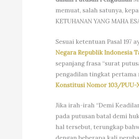
memuat, salah satunya, kep
KETUHANAN YANG MAHA ESA
Sesuai ketentuan Pasal 197 a
Negara Republik Indonesia T
sepanjang frasa “surat put
pengadilan tingkat pertama
Konstitusi Nomor 103/PUU-
Jika irah-irah “Demi Keadil
pada putusan batal demi hu
hal tersebut, terungkap bahw
dengan beberapa kali perub