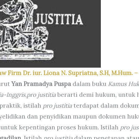
aw Firm Dr. iur. Liona N. Supriatna, S.H, M.Hum. 
rut
Yan Pramadya Puspa
dalam buku
Kamus Huku
a-Inggris
,
pro justitia
berarti demi hukum, untuk
praktik, istilah
pro justitia
terdapat dalam dokum
nyelidikan dan penyidikan maupun dokumen huk
untuk kepentingan proses hukum. Istilah
pro jus
gadilan
. Istilah
pro justitia
dalam penetapan atau