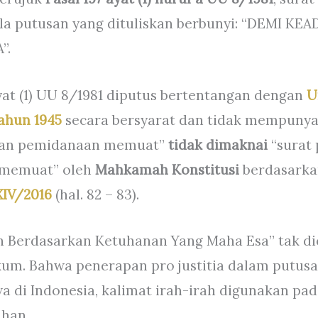
ala putusan yang dituliskan berbunyi: “DEMI K
”.
yat (1) UU 8/1981 diputus bertentangan dengan
U
ahun 1945
secara bersyarat dan tidak mempuny
usan pemidanaan memuat”
tidak dimaknai
“surat
 memuat” oleh
Mahkamah Konstitusi
berdasark
XIV/2016
(hal. 82 – 83).
an Berdasarkan Ketuhanan Yang Maha Esa” tak d
kum. Bahwa penerapan pro justitia dalam putus
a di Indonesia, kalimat irah-irah digunakan pa
ahan.