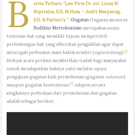
B
erita Terbaru “Law Firm Dr. iur. Liona N.
Supriatna, S.H, M.Hum. – Andri Marpaung,
S.H. & Partner’s ”:
Gugatan
Gugatan menurut
Sudikno Mertokusumo
merupakan suatu
tuntutan hak yang memiliki tujuan memperoleh
perlindungan hak yang diberikan pengadilan agar dapat
[1]
mencegah perbuatan main hakim sendiri (
eignerichting
).
Hukum acara perdata memberikan wadah bagi masyarakat
untuk mendapatkan haknya yaitu melalui upaya
pengajuan gugatan baik permohonan (gugatan
voluntair
)
[2]
maupun gugatan kontentiosa.
Adapun secara
singkatnya perbedaan dari permohonan dan gugatan
adalah sebagai berikut: