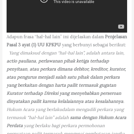
Adapun frasa “hal-hal lain” ini dijelaskan dalam
Penjelasan
Pasal 3 ayat (1) UU KPKPU
yang berbunyi sebagai berikut:
Yang dimaksud dengan “hal-hal lain”, adalah antara lain,
actio pauliana
,
perlawanan pihak ketiga terhadap
penyitaan
,
atau perkara dimana debitor, kreditor, kurator,
atau pengurus menjadi salah satu pihak dalam perkara
yang berkaitan dengan harta pailit termasuk gugatan
Kurator terhadap Direksi yang menyebabkan perseroan
dinyatakan pailit karena kelalaiannya atau kesalahannya
.
Hukum Acara yang berlakudalam mengadili perkara yang
termasuk “hal-hal lain” adalah
sama dengan Hukum Acara
Perdata
yang berlaku bagi perkara permohonan
pernyataan pailit termasuk mengenai pembatasan jangka