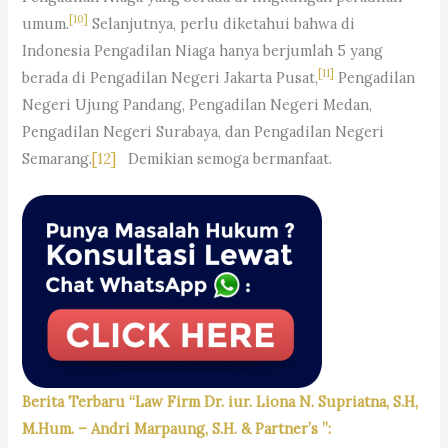
[10]
umum.
Selanjutnya, perlu diketahui bahwa di
Indonesia Pengadilan Niaga hanya berjumlah 5 yang
[11]
berada di Pengadilan Negeri Jakarta Pusat,
Pengadilan
Negeri Ujung Pandang, Pengadilan Negeri Medan,
Pengadilan Negeri Surabaya, dan Pengadilan Negeri
Semarang.
[12]
Demikian semoga bermanfaat.
Berita Terbaru “Law Firm Dr. iur. Liona N. Supriatna, S.H,
M.Hum. – Andri Marpaung, S.H. & Partner’s ”: