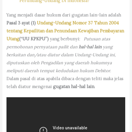
Perundang-Undang Di Indonesia?
Yang menjadi dasar hukum dari gugatan lain-lain adalah
Pasal 3 ayat (1)
Undang-Undang Nomor 37 Tahun 2004
tentang Kepailitan dan Penundaan Kewajiban Pembayaran
Utang
(“UU KPKPU”)
yang berbunyi:
Putusan atas
permohonan pernyataan pailit dan
hal-hal lain
yang
berkaitan dan/atau diatur dalam Undang-Undang ini,
diputuskan oleh Pengadilan yang daerah hukumnya
meliputi daerah tempat kedudukan hukum Debitor
.
Dalam pasal di atas apabila dibaca dengan teliti maka jelas
telah diatur mengenai
gugatan hal-hal lain
.