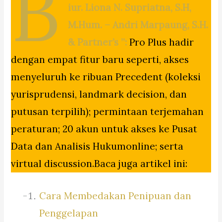
B
iur. Liona N. Supriatna, S.H,
M.Hum. – Andri Marpaung, S.H.
& Partner’s ”:
Pro Plus hadir
dengan empat fitur baru seperti, akses
menyeluruh ke ribuan Precedent (koleksi
yurisprudensi, landmark decision, dan
putusan terpilih); permintaan terjemahan
peraturan; 20 akun untuk akses ke Pusat
Data dan Analisis Hukumonline; serta
virtual discussion.Baca juga artikel ini:
Cara Membedakan Penipuan dan
Penggelapan