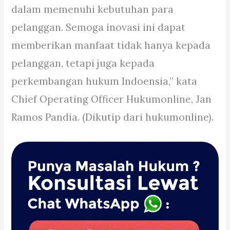
dalam memenuhi kebutuhan para
pelanggan. Semoga inovasi ini dapat
memberikan manfaat tidak hanya kepada
pelanggan, tetapi juga kepada
perkembangan hukum Indoensia,” kata
Chief Operating Officer Hukumonline, Jan
Ramos Pandia. (Dikutip dari hukumonline).