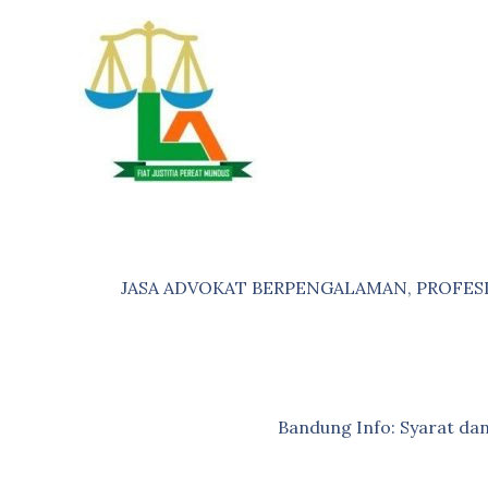
Skip
to
content
JASA ADVOKAT BERPENGALAMAN, PROFES
Bandung Info: Syarat d