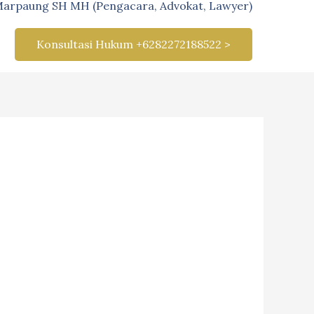
Marpaung SH MH (Pengacara, Advokat, Lawyer)
Konsultasi Hukum +6282272188522 >