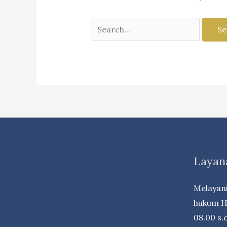
Search
for:
Layan
Melayani
hukum Ha
08.00 s.d