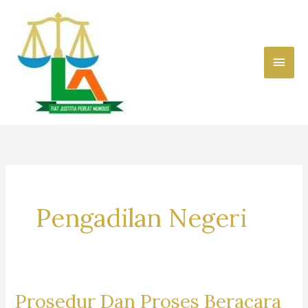
Skip
to
content
Main
Men
Pengadilan Negeri
Prosedur Dan Proses Beracara