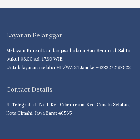
Beracara
Di
Pengadilan
Negeri
Layanan Pelanggan
Dalam
Perkara
Melayani Konsultasi dan jasa hukum Hari Senin s.d. Sabtu:
Perdata
pukul 08.00 s.d. 17.30 WIB.
Untuk layanan melalui HP/WA 24 Jam ke +6282272188522
Contact Details
Jl. Telegrafia I No.1, Kel. Cibeureum, Kec. Cimahi Selatan,
Kota Cimahi, Jawa Barat 40535