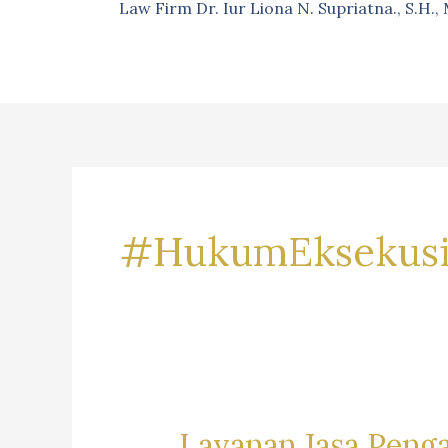
Law Firm Dr. Iur Liona N. Supriatna., S.H.
#HukumEksekus
Layanan Jasa Peng