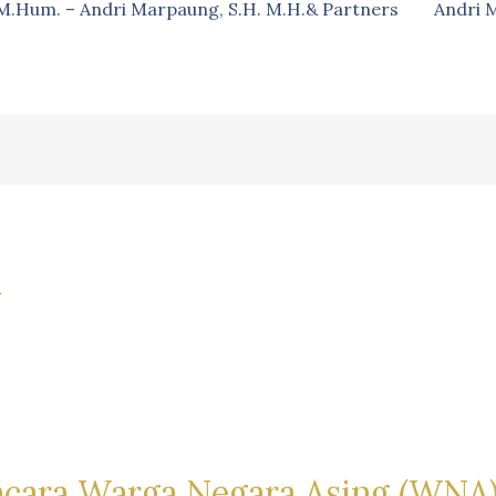
, M.Hum. – Andri Marpaung, S.H. M.H.& Partners
Andri 
i
acara Warga Negara Asing (WNA)