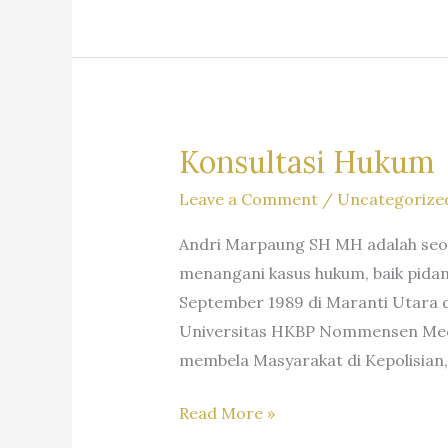
#advokat,
SH
#kuasahukum,
MHum
#penasihathukum,
&
#kantorhukum,
Partners
#lawfirm,
#firmahukum,
Konsultasi Hukum
=Dr.
Leave a Comment
/
Uncategorize
Iur
Liona
Andri Marpaung SH MH adalah seor
N.
menangani kasus hukum, baik pidana
Supriatna.,
September 1989 di Maranti Utara d
S.H.,
Universitas HKBP Nommensen Medan
M.Hum.
membela Masyarakat di Kepolisian,
–
Andri
Konsultasi
Read More »
Marpaung,
Hukum