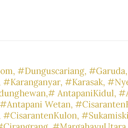
om, #Dunguscariang, #Garuda,
, #Karanganyar, #Karasak, #Ny
dunghewan,# AntapaniKidul, #A
#Antapani Wetan, #Cisaranten
 #CisarantenKulon, #Sukamisk
#Cirangrang, #MargahayuUtara