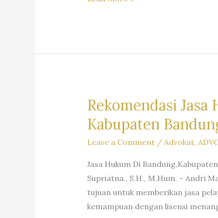
Pengacara
Dr.
iur
Liona
N.
Supriatna., S.H., M.Hum.
–
Rekomendasi Jasa 
A
Kabupaten Bandung
Marpaung,
S.H.
Leave a Comment
/
Advokat
,
ADV
M.H.
Jasa Hukum Di Bandung,Kabupaten 
&
Supriatna., S.H., M.Hum. – Andri 
Partners
tujuan untuk memberikan jasa pel
kemampuan dengan lisensi menanga