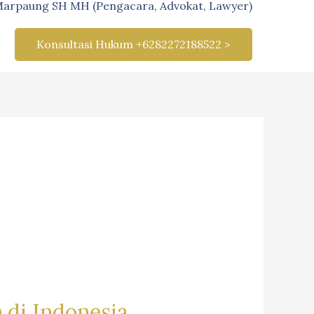
Marpaung SH MH (Pengacara, Advokat, Lawyer)
Konsultasi Hukum +6282272188522 >
 di Indonesia