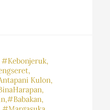
 #Kebonjeruk,
engseret,
ntapani Kulon,
BinaHarapan,
in,#Babakan,
, #Margasuka,