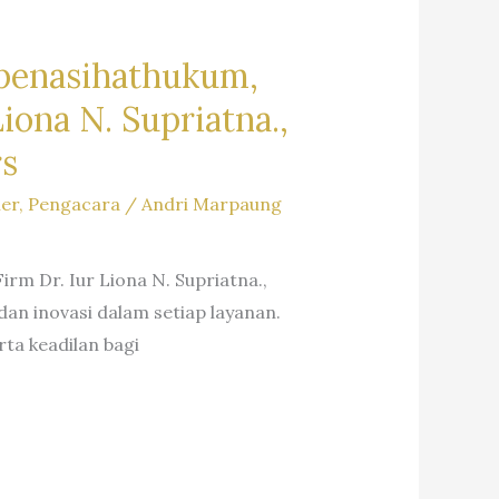
penasihathukum,
ona N. Supriatna.,
rs
ler
,
Pengacara
/
Andri Marpaung
m Dr. Iur Liona N. Supriatna.,
an inovasi dalam setiap layanan.
ta keadilan bagi