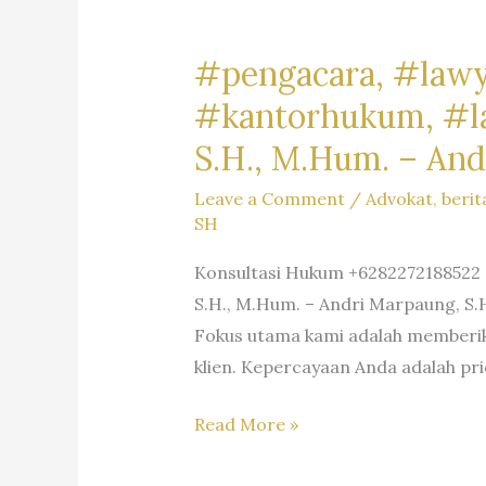
(WNA)
di
#pengacara, #lawy
Indonesia
#kantorhukum, #law
–
Firma
S.H., M.Hum. – And
Hukum
Andri
Leave a Comment
/
Advokat
,
berit
Marpaung
SH
SH
Konsultasi Hukum +6282272188522 >
MH
S.H., M.Hum. – Andri Marpaung, S.
–
Fokus utama kami adalah memberika
Dr.
klien. Kepercayaan Anda adalah pri
iur.
Lion
#pengacara,
Read More »
N.
#lawyer,
Supriata