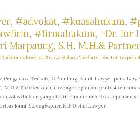
er, #advokat, #kuasahukum, #
firm, #firmahukum, =Dr. Iur Li
ri Marpaung, S.H. M.H.& Partne
a hukum indonesia
,
Berita Hukum Terbaru
,
beritar terpopu
 Pengacara Terbaik Di Bandung: Kami Lawyer pada Law Fir
H. M.H.& Partners selalu mengedepankan profesionalisme d
n solusi hukum yang efektif dan memastikan kepuasan ser
oritas kami: Selengkapnya Klik Disini: Lawyer