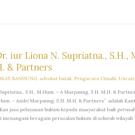
. iur Liona N. Supriatna., S.H.,
. & Partners
OKAT BANDUNG
,
advokat batak
,
Pengacara Cimahi
,
Uncate
 Supriatna., S.H., M.Hum. – A Marpaung, S.H. M.H. & Partn
 M.Hum. – Andri Marpaung, S.H. M.H. & Partners” adalah Ka
ikan jasa pelayanan hukum kepada masyarakat baik perus
i menangani beragam persoalan hukum di seluruh wilayah