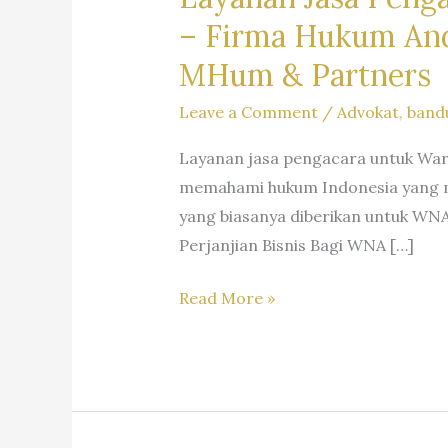
–
Firma Hukum Andr
MHum & Partners
Leave a Comment
/
Advokat
,
band
Layanan jasa pengacara untuk Wa
memahami hukum Indonesia yang m
yang biasanya diberikan untuk WNA
Perjanjian Bisnis Bagi WNA […]
Layanan
Read More »
Jasa
Pengacara
Warga
Negara
Asing