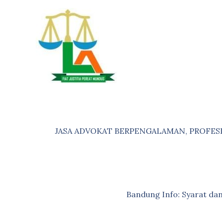
Skip
to
content
JASA ADVOKAT BERPENGALAMAN, PROFES
Bandung Info: Syarat d