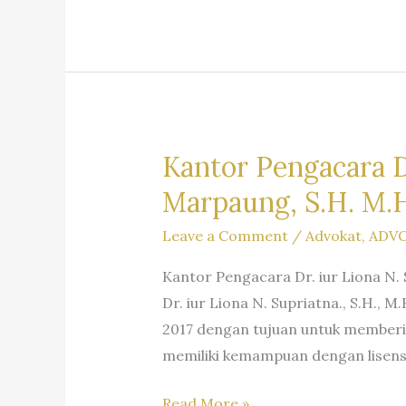
S.H.
M.H.&
Partners
Kantor Pengacara Dr
Marpaung, S.H. M.H
Leave a Comment
/
Advokat
,
ADV
Kantor Pengacara Dr. iur Liona N.
Dr. iur Liona N. Supriatna., S.H.,
2017 dengan tujuan untuk member
memiliki kemampuan dengan lisens
Kantor
Read More »