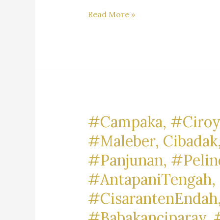
Rekomendasi
Read More »
Jasa
Hukum
Di
Kota
Bandung,
Kabupaten
Bandung
#Campaka, #Ciroy
&
#Maleber, Cibadak
Kabupaten
#Panjunan, #Pelin
Bandung
Barat
#AntapaniTengah, 
#CisarantenEndah,
#Babakanciparay, 