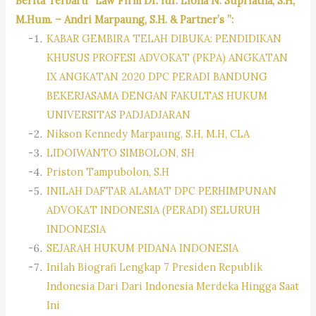
Berita Terbaru “Law Firm Dr. iur. Liona N. Supriatna, S.H,
M.Hum. – Andri Marpaung, S.H. & Partner’s ”:
KABAR GEMBIRA TELAH DIBUKA: PENDIDIKAN
KHUSUS PROFESI ADVOKAT (PKPA) ANGKATAN
IX ANGKATAN 2020 DPC PERADI BANDUNG
BEKERJASAMA DENGAN FAKULTAS HUKUM
UNIVERSITAS PADJADJARAN
Nikson Kennedy Marpaung, S.H, M.H, CLA
LIDOIWANTO SIMBOLON, SH
Priston Tampubolon, S.H
INILAH DAFTAR ALAMAT DPC PERHIMPUNAN
ADVOKAT INDONESIA (PERADI) SELURUH
INDONESIA
SEJARAH HUKUM PIDANA INDONESIA
Inilah Biografi Lengkap 7 Presiden Republik
Indonesia Dari Dari Indonesia Merdeka Hingga Saat
Ini