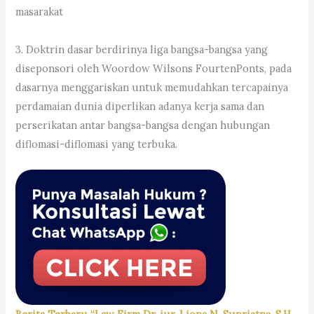
masarakat
3. Doktrin dasar berdirinya liga bangsa-bangsa yang
diseponsori oleh Woordow Wilsons FourtenPonts, pada
dasarnya menggariskan untuk memudahkan tercapainya
perdamaian dunia diperlikan adanya kerja sama dan
perserikatan antar bangsa-bangsa dengan hubungan
diflomasi-diflomasi yang terbuka.