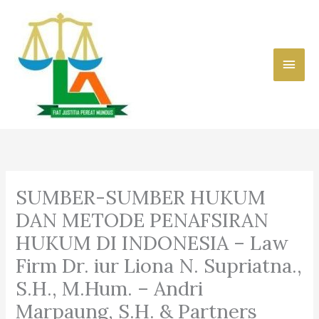
Skip
to
content
Main
Men
SUMBER-SUMBER HUKUM
DAN METODE PENAFSIRAN
HUKUM DI INDONESIA – Law
Firm Dr. iur Liona N. Supriatna.,
S.H., M.Hum. – Andri
Marpaung, S.H. & Partners