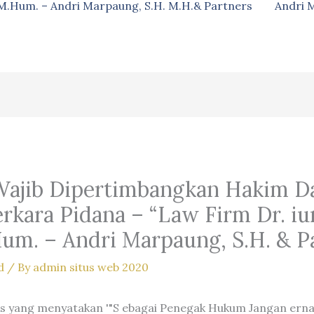
, M.Hum. – Andri Marpaung, S.H. M.H.& Partners
Andri 
i Wajib Dipertimbangkan Hakim 
ara Pidana – “Law Firm Dr. iur
um. – Andri Marpaung, S.H. & Pa
d
/ By
admin situs web 2020