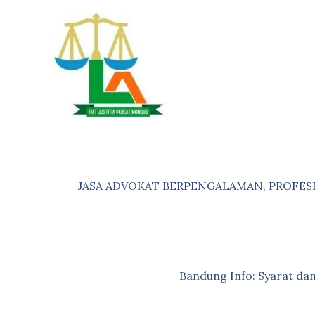
Skip
to
content
JASA ADVOKAT BERPENGALAMAN, PROFES
Bandung Info: Syarat d