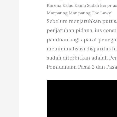
Sebelum menjatuhkan putus
penjatuhan pidana, ius con
panduan bagi aparat penega
meminimalisasi disparitas h
sudah diterbitkan adalah P
Pemidanaan Pasal 2 dan Pasa