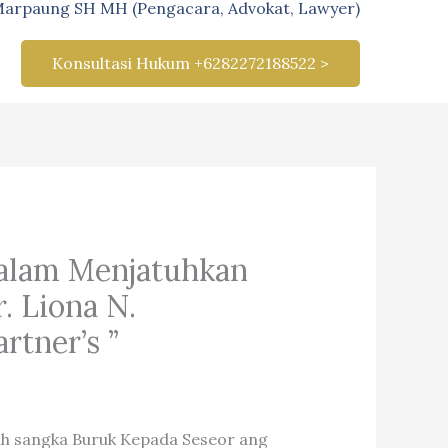
Marpaung SH MH (Pengacara, Advokat, Lawyer)
Konsultasi Hukum +6282272188522 >
Dalam Menjatuhkan
. Liona N.
rtner’s ”