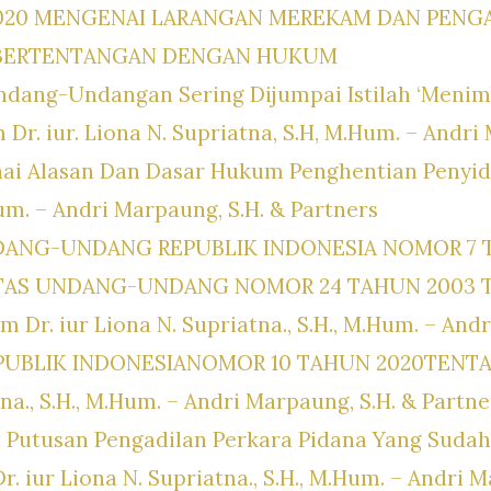
2020 MENGENAI LARANGAN MEREKAM DAN PENG
 BERTENTANGAN DENGAN HUKUM
dang-Undangan Sering Dijumpai Istilah ‘Menimb
r. iur. Liona N. Supriatna, S.H, M.Hum. – Andri 
 Alasan Dan Dasar Hukum Penghentian Penyidik
Hum. – Andri Marpaung, S.H. & Partners
DANG-UNDANG REPUBLIK INDONESIA NOMOR 7 
ATAS UNDANG-UNDANG NOMOR 24 TAHUN 2003
 Dr. iur Liona N. Supriatna., S.H., M.Hum. – Andr
BLIK INDONESIANOMOR 10 TAHUN 2020TENTAN
tna., S.H., M.Hum. – Andri Marpaung, S.H. & Partne
n Putusan Pengadilan Perkara Pidana Yang Suda
r. iur Liona N. Supriatna., S.H., M.Hum. – Andri 