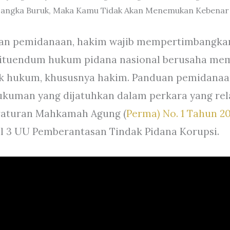
an pemidanaan, hakim wajib mempertimbangkan 
stituendum hukum pidana nasional berusaha me
k hukum, khususnya hakim. Panduan pemidanaa
ukuman yang dijatuhkan dalam perkara yang rela
eraturan Mahkamah Agung (
Perma) No. 1 Tahun 2
l 3 UU Pemberantasan Tindak Pidana Korupsi.