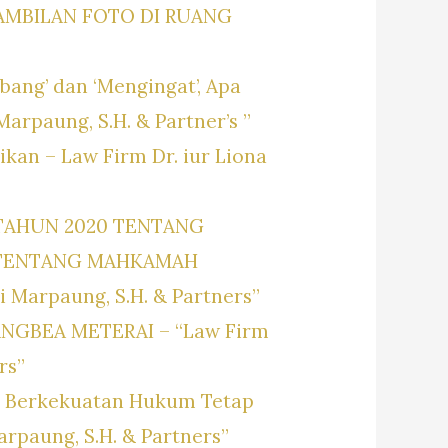
AMBILAN FOTO DI RUANG
ang’ dan ‘Mengingat’, Apa
Marpaung, S.H. & Partner’s ”
an – Law Firm Dr. iur Liona
TAHUN 2020 TENTANG
 TENTANG MAHKAMAH
i Marpaung, S.H. & Partners”
GBEA METERAI – “Law Firm
rs”
h Berkekuatan Hukum Tetap
Marpaung, S.H. & Partners”