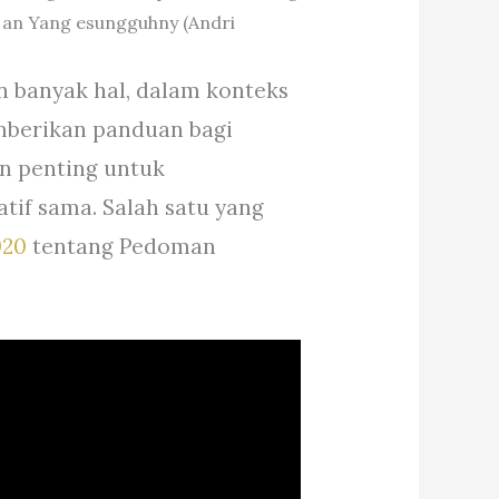
banyak hal, dalam konteks
mberikan panduan bagi
n penting untuk
tif sama. Salah satu yang
020
tentang Pedoman