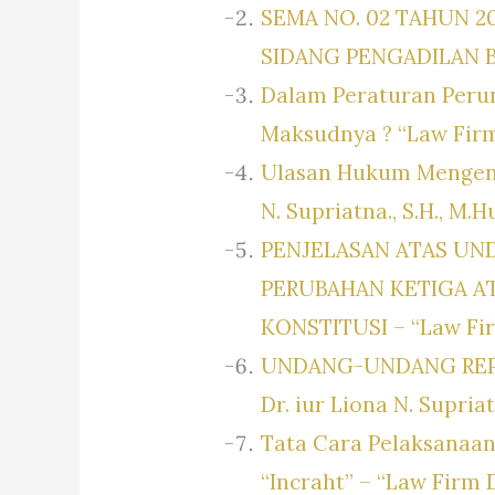
SEMA NO. 02 TAHUN 
SIDANG PENGADILAN
Dalam Peraturan Perun
Maksudnya ? “Law Firm D
Ulasan Hukum Mengenai
N. Supriatna., S.H., M.
PENJELASAN ATAS UN
PERUBAHAN KETIGA 
KONSTITUSI – “Law Firm
UNDANG-UNDANG REPU
Dr. iur Liona N. Supria
Tata Cara Pelaksanaa
“Incraht” – “Law Firm D