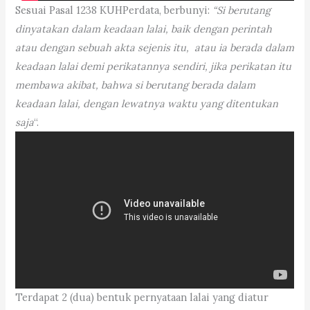
Sesuai Pasal 1238 KUHPerdata, berbunyi:
“Si berutang
dinyatakan dalam keadaan lalai, baik dengan perintah
atau dengan sebuah akta sejenis itu, atau ia berada dalam
keadaan lalai demi perikatannya sendiri, jika perikatan itu
membawa akibat, bahwa si berutang berada dalam
keadaan lalai, dengan lewatnya waktu yang ditentukan
saja
“.
Terdapat 2 (dua) bentuk pernyataan lalai yang diatur