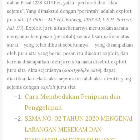
dalam Pasal 1238 KUHPer, yaitu “perintah dan “akta
sejenis”
.
Yang dimaksud dengan “perintah“ adalah exploit
juru sita (
A.Pitlo – M.F.H.J. Bolweg, 1979: 54; L.E.H. Rutten,
hal. 177
). Exploit juru sita sebenarnya merupakan sarana
menyampaikan pesan (perintah) secara lisan; salinan atas
surat – yang telah dibuat sebelumnya — yang disampaikan
oleh juru sita yang berisi pesan itu disebut exploit, dan
karena disampaikan oleh juru sita maka disebut exploit
juru sita. Akta sejenisnya (
soortgelijke akte
), dapat
diartikan kata-kata akta sejenis ini ialah akta otentik yang
sejenis dengan
exploit
juru sita.
Cara Membedakan Penipuan dan
Penggelapan
SEMA NO. 02 TAHUN 2020 MENGENAI
LARANGAN MEREKAM DAN