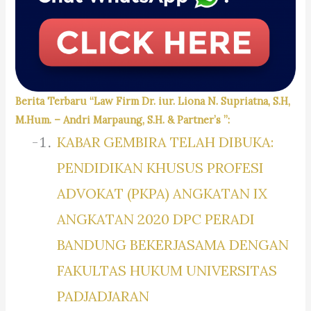
Berita Terbaru “Law Firm Dr. iur. Liona N. Supriatna, S.H,
M.Hum. – Andri Marpaung, S.H. & Partner’s ”:
KABAR GEMBIRA TELAH DIBUKA:
PENDIDIKAN KHUSUS PROFESI
ADVOKAT (PKPA) ANGKATAN IX
ANGKATAN 2020 DPC PERADI
BANDUNG BEKERJASAMA DENGAN
FAKULTAS HUKUM UNIVERSITAS
PADJADJARAN