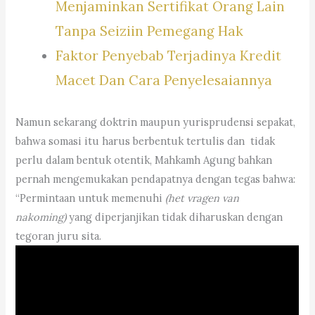
Menjaminkan Sertifikat Orang Lain
Tanpa Seiziin Pemegang Hak
Faktor Penyebab Terjadinya Kredit
Macet Dan Cara Penyelesaiannya
Namun sekarang doktrin maupun yurisprudensi sepakat,
bahwa somasi itu harus berbentuk tertulis dan tidak
perlu dalam bentuk otentik, Mahkamh Agung bahkan
pernah mengemukakan pendapatnya dengan tegas bahwa:
“Permintaan untuk memenuhi
(het vragen van
nakoming)
yang diperjanjikan tidak diharuskan dengan
tegoran juru sita.