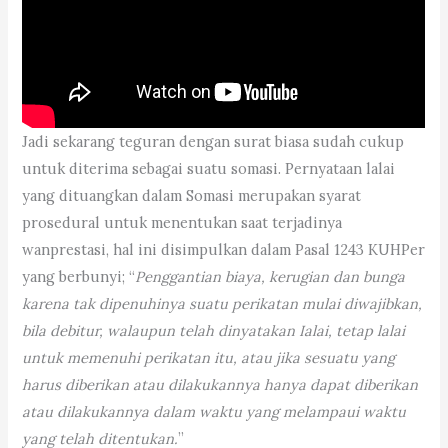
Jadi sekarang teguran dengan surat biasa sudah cukup
untuk diterima sebagai suatu somasi. Pernyataan lalai
yang dituangkan dalam Somasi merupakan syarat
prosedural untuk menentukan saat terjadinya
wanprestasi, hal ini disimpulkan dalam Pasal 1243 KUHPer
yang berbunyi; “
Penggantian biaya, kerugian dan bunga
karena tak dipenuhinya suatu perikatan mulai diwajibkan,
bila debitur, walaupun telah dinyatakan Ialai, tetap lalai
untuk memenuhi perikatan itu, atau jika sesuatu yang
harus diberikan atau dilakukannya hanya dapat diberikan
atau dilakukannya dalam waktu yang melampaui waktu
yang telah ditentukan.
”