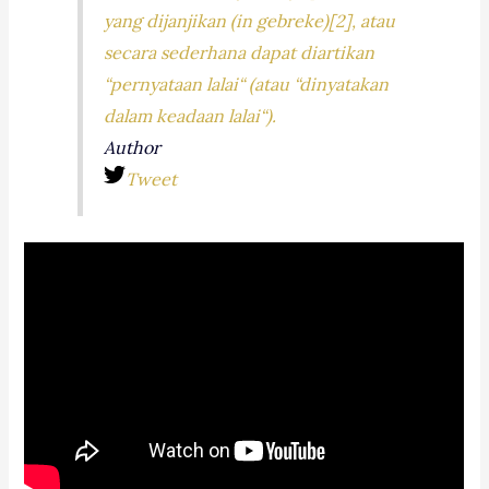
yang dijanjikan (
in gebreke
)[2], atau
secara sederhana dapat diartikan
“pernyataan lalai“ (atau “dinyatakan
dalam keadaan lalai“).
Author
Tweet