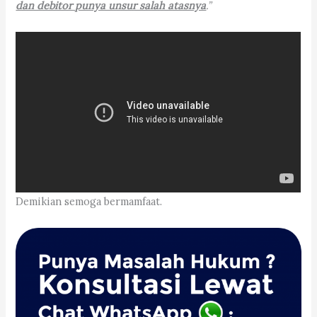
dan debitor punya unsur salah atasnya
.”
Demikian semoga bermamfaat.