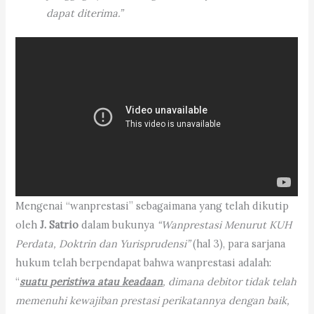
dapat diterima.”
Mengenai “wanprestasi” sebagaimana yang telah dikutip
oleh
J. Satrio
dalam bukunya
“Wanprestasi Menurut KUH
Perdata, Doktrin dan Yurisprudensi”
(hal 3), para sarjana
hukum telah berpendapat bahwa wanprestasi adalah:
“
suatu peristiwa atau keadaan
, dimana debitor tidak telah
memenuhi kewajiban prestasi perikatannya dengan baik,